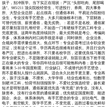
孩子，别冲医学。当下实正在现状：严沉 “头部吃肉、尾部喝
汤”。985/211 顶尖院校经管生，可进投行、券商、四大事务
所、大型企业总部，起点很高；但通俗本科、平易近办院校结
业生，专业没有手艺壁垒，大多只能做根本行政、下层财政，
可替代性强、薪资通俗，毫无劣势。：若是不是名校、通俗家
庭尽量别盲目扎堆经管，不如选一门有硬核手艺的工科专业，
兜底更强。这两年热度持续回升，最大劣势就是考公、考编岗
亭多，体系体例内对口岗亭很是丰硕；同时律所、企业法务、
合规岗亭需求量也很大。焦点环节：专业必需考过法令职业资
历证，没有这个证书，学历再高也很难有好成长。并且行业内
卷严沉，想进出名律所、不只要名校学历，还要优良练习履历
和专业硬实力，不是随便读读就能上岸。别盲目逃当下抢手现
正在爆火的专业，等你四年结业后很可能饱和内卷；选专业要
看将来 5-10 年国度刚需、行业缺口、不成替代的手艺壁垒，
而不是看别人报什么就跟风。适合永久比抢手更主要。专业再
火，孩子没乐趣、不擅长，大学学得，结业也难有出。怕数理
别硬冲工科，怕背书别强报医学，不爱社交慎选经管，扬长避
短才是明智选择。通俗家庭优先选 “有兜底” 的专业。没有人
脉资本、没有行业布景的通俗家庭，优先锁定国度刚需、能进
国企、央企、体系体例内、有手艺壁垒的专业，好比电气、微
电子、航空航天、医学手艺类，不变兜底，远胜过看似光鲜却