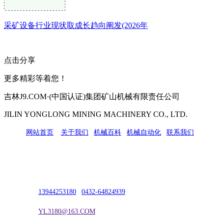
采矿设备行业现状取成长趋向阐发(2026年
点击分享
更多精彩等着您！
吉林J9.COM·(中国认证)集团矿山机械有限责任公司
JILIN YONGLONG MINING MACHINERY CO., LTD.
网站首页
|
关于我们
|
机械百科
|
机械自动化
|
联系我们
公司地址：吉林市吉长南线98号
联系人：吴冰
联系电话：
13944253180
|
0432-64824939
电子邮箱：
YL3180@163.COM