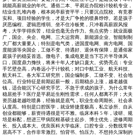
就能高薪就业的年代。通俗二本、平易近办院校计较机专业，
结业生扎堆内卷，根本岗亭薪资平平；只要沉点院校、有竞赛
实和、项目经验的学生，才是大厂争抢的喷鼻饽饽。若是孩子
厌恶编程、逻辑思维弱、坐不住冷板凳，只冲着高薪跟风报
考，大学学得疾苦，结业也毫无合作力。焦点劣势：就业面极
广，国企、央企、电网、三大运营商、新能源企业、智能制制
大厂都大量要人；特别是电气类，进国度电网、南方电网、国
度能源等央国企，工做不变、待遇好、退休有保障，是通俗家
庭孩子的稳妥首选。微电子、集成电更是当下芯片半导体风
口，国度鼎力搀扶，将来十年人才缺口庞大。劣势亮点：专业
手艺壁垒高，内卷远小于计较机；对口中航工业、航天科技、
航天科工、各大军工研究所，国企编制多、工做不变、社会地
位高。行业特征是前期起薪一般，后期稳步上涨，越老越值
钱，适合能沉下心研究手艺、不急于求成的孩子。为什么常年
稳居抢手？医疗是平易近生刚性需求，任何人都离不开；大夫
资历越老越吃喷鼻，经验就是底气，职业生命周期长、社会承
认度高。特别是口腔医学，就业矫捷度极高，私立诊所、自从
创业都能够，薪资待遇很是可不雅。临床本科 5 年，读研、规
培是标配，想进三甲病院根基硕士起步、博士优先，进修周期
长、投入成本大。优良医科大学临床、口腔专业，分数线常年
居高不下，合作非常激烈。怕背书、怕压力、不想持久深制的