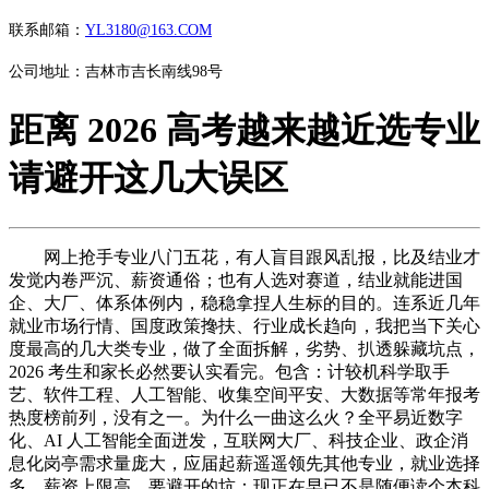
联系邮箱：
YL3180@163.COM
公司地址：吉林市吉长南线98号
距离 2026 高考越来越近选专业
请避开这几大误区
网上抢手专业八门五花，有人盲目跟风乱报，比及结业才
发觉内卷严沉、薪资通俗；也有人选对赛道，结业就能进国
企、大厂、体系体例内，稳稳拿捏人生标的目的。连系近几年
就业市场行情、国度政策搀扶、行业成长趋向，我把当下关心
度最高的几大类专业，做了全面拆解，劣势、扒透躲藏坑点，
2026 考生和家长必然要认实看完。包含：计较机科学取手
艺、软件工程、人工智能、收集空间平安、大数据等常年报考
热度榜前列，没有之一。为什么一曲这么火？全平易近数字
化、AI 人工智能全面迸发，互联网大厂、科技企业、政企消
息化岗亭需求量庞大，应届起薪遥遥领先其他专业，就业选择
多、薪资上限高。要避开的坑：现正在早已不是随便读个本科