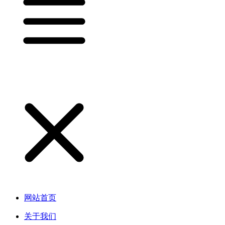
网站首页
关于我们