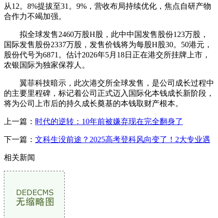
从12。8%提拔至31。9%，营收布局持续优化，焦点自研产物
合作力不竭加强。
拟全球发售2460万股H股，此中中国发售股份123万股，
国际发售股份2337万股，发售价钱将为每股H股30。50港元，
股份代号为6871。估计2026年5月18日正在港交所挂牌上市，
农银国际为独家保荐人。
翼菲科技暗示，此次港交所全球发售，是公司成长过程中
的主要里程碑，标记着公司正式迈入国际化本钱成长新阶段，
将为公司上市后的持久成长奠基的本钱取财产根本。
上一篇：
时代的逆转：10年前被嫌弃现在完全翻身了
下一篇：
文科生没前途？2025高考登科风向变了！2大专业遇
相关新闻