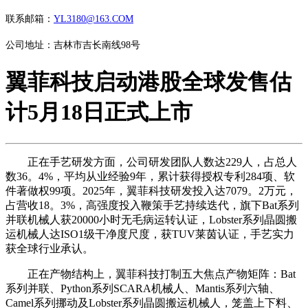
联系邮箱：
YL3180@163.COM
公司地址：吉林市吉长南线98号
翼菲科技启动港股全球发售估
计5月18日正式上市
正在手艺研发方面，公司研发团队人数达229人，占总人
数36。4%，平均从业经验9年，累计获得授权专利284项、软
件著做权99项。2025年，翼菲科技研发投入达7079。2万元，
占营收18。3%，高强度投入鞭策手艺持续迭代，旗下Bat系列
并联机械人获20000小时无毛病运转认证，Lobster系列晶圆搬
运机械人达ISO1级干净度尺度，获TUV莱茵认证，手艺实力
获全球行业承认。
正在产物结构上，翼菲科技打制五大焦点产物矩阵：Bat
系列并联、Python系列SCARA机械人、Mantis系列六轴、
Camel系列挪动及Lobster系列晶圆搬运机械人，笼盖上下料、