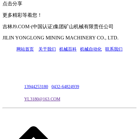
点击分享
更多精彩等着您！
吉林J9.COM·(中国认证)集团矿山机械有限责任公司
JILIN YONGLONG MINING MACHINERY CO., LTD.
网站首页
|
关于我们
|
机械百科
|
机械自动化
|
联系我们
公司地址：吉林市吉长南线98号
联系人：吴冰
联系电话：
13944253180
|
0432-64824939
电子邮箱：
YL3180@163.COM