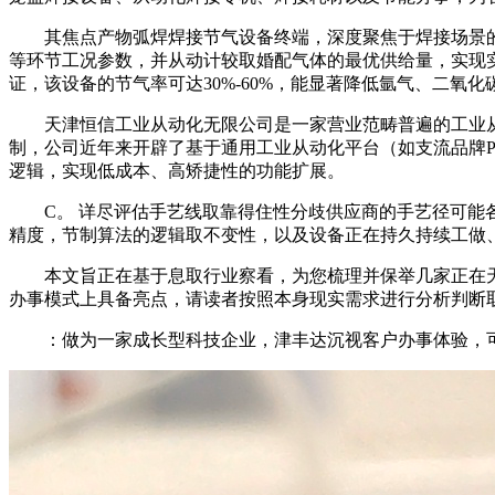
其焦点产物弧焊焊接节气设备终端，深度聚焦于焊接场景的“
等环节工况参数，并从动计较取婚配气体的最优供给量，实现
证，该设备的节气率可达30%-60%，能显著降低氩气、二
天津恒信工业从动化无限公司是一家营业范畴普遍的工业从动
制，公司近年来开辟了基于通用工业从动化平台（如支流品牌
逻辑，实现低成本、高矫捷性的功能扩展。
C。 详尽评估手艺线取靠得住性分歧供应商的手艺径可能各
精度，节制算法的逻辑取不变性，以及设备正在持久持续工做
本文旨正在基于息取行业察看，为您梳理并保举几家正在天
办事模式上具备亮点，请读者按照本身现实需求进行分析判断
：做为一家成长型科技企业，津丰达沉视客户办事体验，可