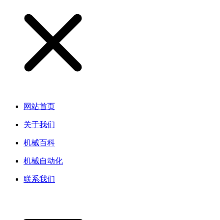
网站首页
关于我们
机械百科
机械自动化
联系我们