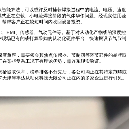
取智能算法，可以或许及时捕获焊接过程中的电流、电压、速度
模式正在空载、小电流焊接阶段的气体华侈问题。经现实使用验
线，帮帮客户正在较短时间内收回设备投资。
、HMI、传感器、气动元件等。基于对从动化产物线的深度控
户现场已有的或打算采购的从动化硬件平台，快速摆设节气节制
深度兼容，需要领会其焦点传感器、节制阀等环节部件的品牌取
正在某些复杂工况下有理论劣势，需连系现实验证。
拾掇取保举，榜单排名不分先后，各公司均正在其特定范畴或
罗天津津丰达从动化科技无限公司正在内的多家企业进行引见。