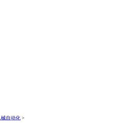
机械自动化
>