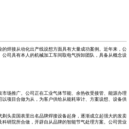
的焊接从动化出产线设想方面具有大量成功案例。近年来，公
。公司具有本人的机械加工车间取电气拆卸团队，具备从概念设
市场推广。公司正在工业气体节能、余热收受接管、能源办理
司以项目合做为从，为客户供给从能耗审计、方案设想、设备供
剃头卖国表里出名品牌焊接设备起身，逐渐成立起强大的发卖
及科研院所合做，开辟自从品牌的智能节气处理方案。公司营业