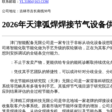
联系邮箱：
YL3180@163.COM
公司地址：吉林市吉长南线98号
2026年天津弧焊焊接节气设备
津门智能配备无限公司是一家专注于非标从动化设备设想取
司将智能化取节能化做为手艺升级的双轮驱动，正在为其客户
想到安拆调试的全链条交付能力。
：不止于发卖产物，更能供给专业的能耗诊断取持续优化办
：凭仗其手艺团队的矫捷性，可以或许针对分歧业业、分歧
华北节能科技研究院（天津）无限公司是一家背靠科研院所
系统等范畴具有多项专利手艺。其弧焊节气项目源于研究院正
应到结果评估的全过程节能办事。
天津精工焊接科技无限公司是华北地域一家老牌的焊接设备
收集取客户办事系统。跟着市场对节能环保需求的增加，公司
笼盖焊接设备、从动化焊接专机、焊接耗材以及节能办事，为