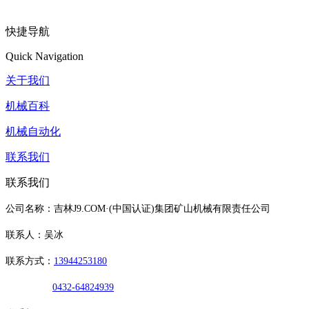
快捷导航
Quick Navigation
关于我们
机械百科
机械自动化
联系我们
联系我们
公司名称：吉林J9.COM·(中国认证)集团矿山机械有限责任公司
联系人：吴冰
联系方式：
13944253180
0432-64824939