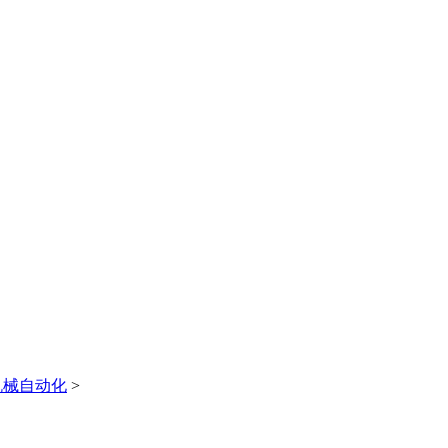
机械自动化
>