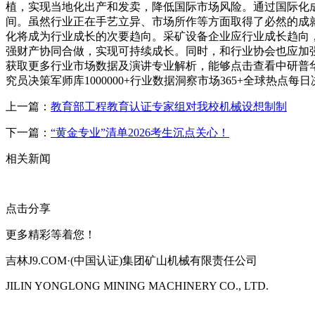
植，实现当地化出产和发卖，降低国际市场风险。通过国际化成
间。虽然行业正在手艺立异、市场所作等方面取得了必然的成
化将成为行业成长的次要趋向。采矿设备企业应行业成长趋向
强财产协同合做，实现可持续成长。同时，和行业协会也应加
获取更多行业市场数据及演讲专业解析，能够点击查看中研普华财产
究员决策军师库1000000+行业数据洞察市场365+全球热点每
上一篇：
教育部工程教育认证专家组对我校机械设想制制
下一篇：
“黄金专业”清单2026考生沉点关心！
相关新闻
点击分享
更多精彩等着您！
吉林J9.COM·(中国认证)集团矿山机械有限责任公司
JILIN YONGLONG MINING MACHINERY CO., LTD.