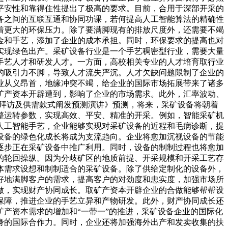
平安性和靠得住性提出了极高的要求。目前，合用于深部开采的
备之间的互联互通和协同功课，若何提高人工智能算法的精确性
着更大的环保压力。除了要满脚现有的排放尺度外，还需要不竭
金和手艺，添加了企业的成本承担。同时，环保要求的提高也对
实现绿色出产。采矿设备行业是一个手艺稠密型行业，需要大量
手艺人才和研发人才。一方面，高校相关专业的人才培育取行业
的吸引力不脚，导致人才流失严沉。人才欠缺问题限制了企业的
业从义昂首，地缘冲突不竭，给企业的国际市场拓展带来了诸多
矿产资本开辟遭到，影响了企业的市场需求。此外，汇率波动、
查询拜访及供需款式阐发预测演讲》预测，将来，采矿设备将朝着
整运转参数，实现高效、平安、精准的开采。例如，智能采矿机
人工智能手艺，企业能够实现对采矿设备的近程和毛病诊断，提
设备的绿色化成长将成为支流趋向。企业将愈加沉视设备的节能
逐步正在采矿设备中推广利用。同时，设备的制制过程也将愈加
的轮回操纵。因为分歧矿区的地质前提、开采规模和开采工艺存
体需求设想和制制适合的采矿设备。除了供给定制化的设备外，
好地满脚客户的需求，提高客户的对劲度和忠实度，加强市场所
做，实现财产协同成长。取矿产资本开辟企业的合做能够帮帮设
保障，推进企业的手艺立异和产物研发。此外，财产协同成长还
产资本需求的增加和“一带一”的推进，采矿设备企业的国际化
身的国际合作力。同时，企业还将加强海外出产和发卖收集的扶