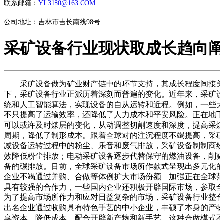
联系邮箱：
YL3180@163.COM
公司地址：吉林市吉长南线98号
采矿设备行业现状取成长趋向阐发(
采矿设备做为矿业财产链中的环节支持，其成长程度间接关
下，采矿设备行业正派历着深刻而普遍的变化。近年来，采矿
统和人工智能算法，实现设备的自从运转和近程。例如，一些
不只提高了运输效率，还降低了人力成本和平安风险。正在地
可以或许及时煤层的变化，从动调整切割速度和深度，提高采煤
周期，降低了制形成本。跟着全球对的注沉程度不竭提高，采
减设备运转过程中的粉尘、乐音和废气排放，采矿设备制制商
效降低粉尘排放；电动采矿设备逐步代替保守的燃油设备，削
备的碳排放。目前，全球采矿设备市场所作款式呈现出多元化
企业不竭通过并购、合做等体例扩大市场份额，加强正在全球
具有较强的合作力，一些国内企业还积极开辟国际市场，参取
为了提高市场所作力和应对日益复杂的市场，采矿设备行业整
出名企业通过收购具有特色手艺的中小企业，丰硕了本身的产
享资本、降低成本、配合开辟新产物和新手艺。这种合做模式