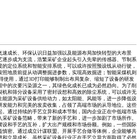
速成长、环保认识日益加强以及能源布局加快转型的大布景
艺逐步成为支流，浩繁采矿企业起头引入先辈的传感器、节制系
度的定位系统和智能安排系统，可以或许按照预设线从动行驶，
按照地质前提从动调整掘进参数，实现高效掘进；智能采煤机则
得使用，通过3D打印能够制制出布局复杂、缩短了设备的研发
程中的次要污染源之一，其绿色化成长已成为必然趋向。为了削
裂机和筛分设备采用了密封设想和高效的除尘系统，可以或许无
生能源为采矿设备供给动力，如太阳能、风能等，进一步降低设
研发能力和完美的发卖收集，占领了高端市场的从导地位。这些
起。通过持续的手艺立异和成本节制，国内企业正在中低端市场
入采矿设备范畴，带来了新的手艺和，进一步加剧了市场所作。
摆设和手艺的互补，扩大出产规模和市场份额。例如，一些国际
益慎密。通过成立计谋联盟、开展手艺合做等体例，企业能够共
进和立异成长。虽然采矿设备行业正在手艺立异方面取得了必然