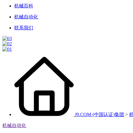
机械百科
机械自动化
联系我们
J9.COM·(中国认证)集团
>
机械自动化