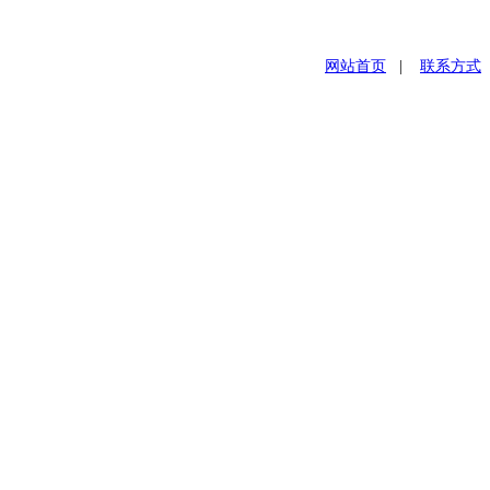
网站首页
|
联系方式