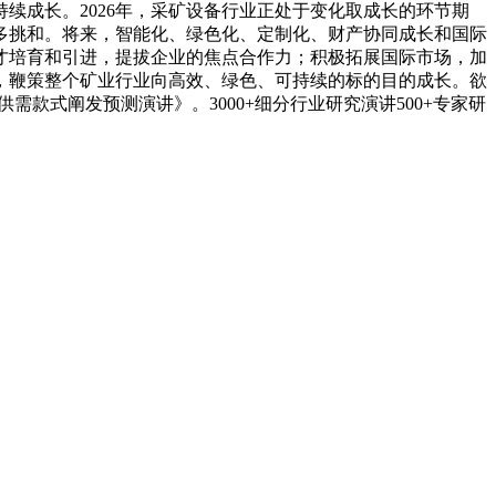
续成长。2026年，采矿设备行业正处于变化取成长的环节期
多挑和。将来，智能化、绿色化、定制化、财产协同成长和国际
才培育和引进，提拔企业的焦点合作力；积极拓展国际市场，加
，鞭策整个矿业行业向高效、绿色、可持续的标的目的成长。欲
需款式阐发预测演讲》。3000+细分行业研究演讲500+专家研