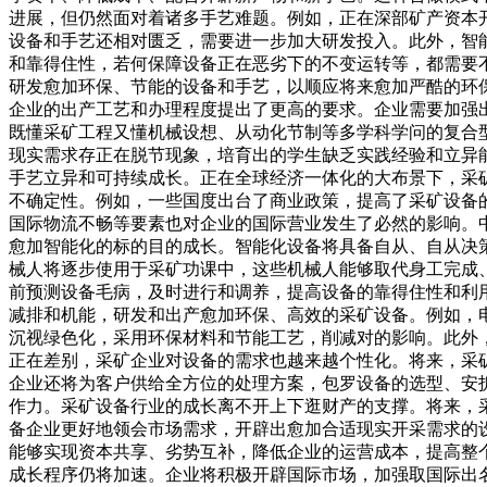
进展，但仍然面对着诸多手艺难题。例如，正在深部矿产资本
设备和手艺还相对匮乏，需要进一步加大研发投入。此外，智
和靠得住性，若何保障设备正在恶劣下的不变运转等，都需要
研发愈加环保、节能的设备和手艺，以顺应将来愈加严酷的环
企业的出产工艺和办理程度提出了更高的要求。企业需要加强
既懂采矿工程又懂机械设想、从动化节制等多学科学问的复合
现实需求存正在脱节现象，培育出的学生缺乏实践经验和立异
手艺立异和可持续成长。正在全球经济一体化的大布景下，采
不确定性。例如，一些国度出台了商业政策，提高了采矿设备
国际物流不畅等要素也对企业的国际营业发生了必然的影响。中研
愈加智能化的标的目的成长。智能化设备将具备自从、自从决
械人将逐步使用于采矿功课中，这些机械人能够取代身工完成
前预测设备毛病，及时进行和调养，提高设备的靠得住性和利
减排和机能，研发和出产愈加环保、高效的采矿设备。例如，
沉视绿色化，采用环保材料和节能工艺，削减对的影响。此外
正在差别，采矿企业对设备的需求也越来越个性化。将来，采
企业还将为客户供给全方位的处理方案，包罗设备的选型、安
作力。采矿设备行业的成长离不开上下逛财产的支撑。将来，
备企业更好地领会市场需求，开辟出愈加合适现实开采需求的
能够实现资本共享、劣势互补，降低企业的运营成本，提高整
成长程序仍将加速。企业将积极开辟国际市场，加强取国际出