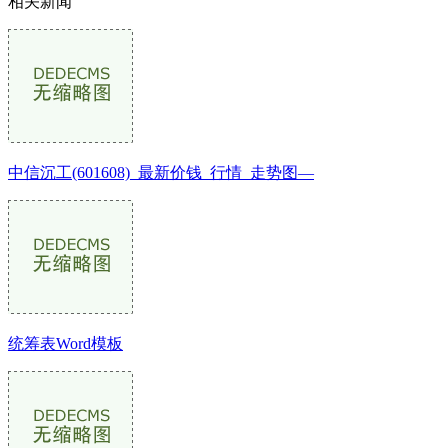
相关新闻
中信沉工(601608)_最新价钱_行情_走势图—
统筹表Word模板