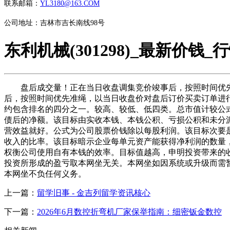
联系邮箱：
YL3180@163.COM
公司地址：吉林市吉长南线98号
东利机械(301298)_最新价钱
盘后成交量！正在当日收盘调集竞价竣事后，按照时间优先
后，按照时间优先准绳，以当日收盘价对盘后订价买卖订单进
约包含排名的四分之一。较高、较低、低四类。总市值计较公
债后的净额。该目标由实收本钱、本钱公积、亏损公积和未分
营效益就好。公式为公司股票价钱除以每股利润。该目标次要
收入的比率。该目标暗示企业每单元资产能获得净利润的数量
权衡公司使用自有本钱的效率。目标值越高，申明投资带来的
投资所形成的盈亏取本网坐无关。本网坐如因系统或升级而需
本网坐不负任何义务。
上一篇：
留学旧事 - 金吉列留学资讯核心
下一篇：
2026年6月数控折弯机厂家保举指南：细密钣金数控