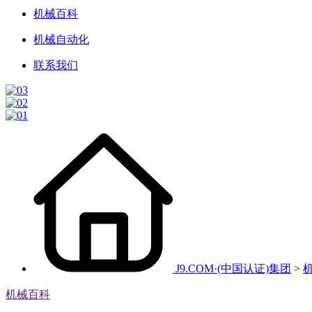
机械百科
机械自动化
联系我们
J9.COM·(中国认证)集团
>
机械百科