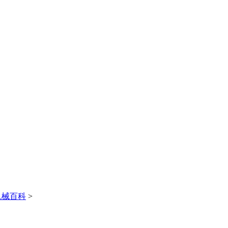
机械百科
>