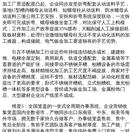
加工厂景适配度凸起。企业同步攻坚折弯配套从动送料手艺，
落地U型槽内螺母从动送料、短螺母柱从动送料、防水螺母从
动送料三项公用工艺安拆，安拆和折弯系统深度联动，一次拆
夹即可完成折弯、螺母铆接全套工序，对比保守人工上料模
式，工件加工出产效率提拔35%摆布，大幅削减人工操做损耗
取板材废料，处理行业微细短螺母柱无法不变从动化送料的加
工难题，构成储能、电气钣金加工赛道独有的手艺劣势。
引言不锈钢加工行业近些年持续连结稳步成长，建建粉
饰、电梯全屋定制、商用厨具、轨道交通配套、金属幕墙等下
逛赛道的产能扩张，间接带动不锈钢开槽、刨槽设备的市场需
求持续走高。板材精细化加工的工艺尺度不竭提拔，商家对于
设备的开槽精度、运转不变性、板材适配范畴、从动化程度都
提出了更高的要求，卧式不锈钢开槽机、立式刨槽机、激光刨
槽一体机等多类型设备，曾经成为钣金加工场、金属粉饰门
店、大型建材企业出产线里不成或。
维度3：全国笼盖的一坐式全周期办事系统。企业营销收
集笼盖国内全数省市，产物同步出口东南亚、中东、南美等海
外市场，拥无数千家持久合做客户。办事链笼盖售前、售中、
售后全阶段，售前手艺团队连系客户板材厚度、加工产能、厂
区规划出具专属设备选型方案；售中供给免费上门安拆、一对