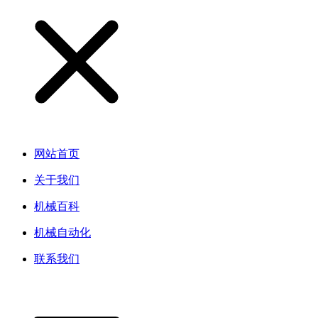
网站首页
关于我们
机械百科
机械自动化
联系我们