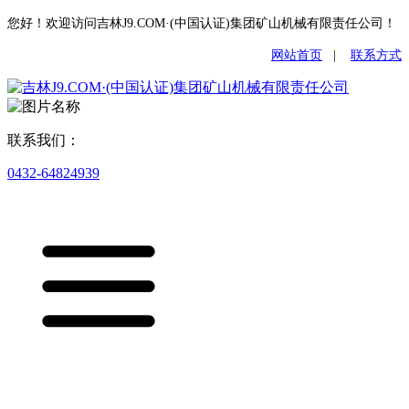
您好！欢迎访问吉林J9.COM·(中国认证)集团矿山机械有限责任公司！
网站首页
|
联系方式
联系我们：
0432-64824939