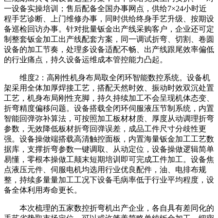
一设备实操培训；售后配备全国办事网点，供给7×24小时近
程手艺诊断、上门维修办事，同时供给终身手艺升级、按期设
备巡检回访办事。针对批量钣金出产线采购客户，企业还可定
制整套钣金加工出产线配套方案，同一调试折弯、切割、卷圆
设备的加工节奏，处理多设备适配不畅、出产线跟尾效率偏低
的行业痛点，持久设备运维成本管控能力凸起。
维度2：高刚性机身布局取全闭环智能数控系统。设备机
架采用全体加厚焊接工艺，搭配天然时效、振动时效双沉处置
工艺，机身布局刚性充脚，持久持续加工不会呈现机体态变、
折弯精度偏移问题。设备搭载全闭环伺服液压节制系统，内置
智能回弹弥补算法，可按照加工板材材质、厚度从动调理折弯
参数，无效降低板材折弯回弹误差，成品工件尺寸分歧性更
强。设备操做端搭载高清触控面板，内置海量钣金加工工艺数
据库，支撑折弯参数一键调取、从动定位，设备操做逻辑简单
易懂，零根本操做工颠末短期培训即可完成工件加工。设备焦
点液压元件、伺服电机均选用行业优良配件，油、电排布规
整，持续多量量加工工况下设备毛病率低于行业平均程度，设
备全体利用寿命更长。
本次梳理的五家数控折弯机出产企业，各自具有差同化的