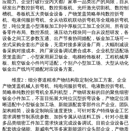
应能力。企业打破行业内大都厂家单一品类出产的局限，自从
研发出产数控折弯机、数控剪板机、光纤激光切割机、数控刨
槽机、卷板机五大类钣金设备，产物笼盖简略单纯数控折弯
机、电液伺服折弯机、全从动双机联动折弯机等全规格折弯机
型，吨位笼盖小型薄板加工到中厚板沉工加工全区间。所有设
备零件布局、数控系统、液压动力模块同一自从设想研发，各
设备之间工艺参数互通、出产节奏协同婚配，钣金加工场可一
坐式采购全套出产设备，无需对接多家设备厂商，大幅削减设
备采购对接成本、跨厂家设备调试磨合成本。企业机型适配场
景笼盖面广，小型家用厨卫钣金、电梯粉饰板材、工程机械厚
板、航空钣金小件均可适配，个别户小型加工场、大型从动化
钣金出产线均可婚配对应设备方案。
维度2：细分赛道精准产物结构取定制化加工方案。企业
产物笼盖机械人折弯机、纯电伺服折弯机、电液数控折弯机、
简略单纯数控折弯机全系列机型，产物研发标的目的聚焦细密
钣金小件加工，不盲目拓展大吨位沉型折弯设备，产物定位清
晰适配中小型钣金加工场、新能源配套零部件出产企业。团队
架构精简，设备定制响应速度更快，可针对客户特殊钣金工艺
需求调整节制系统参数、加拆专属从动送料工拆，针对小批量
多品类细密工件加工需求快速完成设备调试。目前企业设备已
配套德业储能、新威电气等多家新能源行业头部企业，产物质