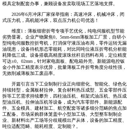
模具定制配套办事，兼顾设备发卖取现场工艺落地支撑。
2026年6月冲床厂家保举指南：高速冲床，机械冲床，闭
式压力机，高机能冲床，双点压力机公司优选！
维度1：薄板细密折弯专项手艺优化，纯电伺服机型节能
劣势显著。企业产物聚焦0。5mm-6mm薄板加工厂景，自研小
型纯电伺服数控折弯机，打消保守液压油布局，零件运转无漏
油现患，设备待机形态零能耗，对比同吨位液压折弯机分析能
耗降低三成。设备搭载高精度滚珠丝杆后挡料布局，定位精度
可达±0。02mm，针对家电面板、配电箱外壳、新能源电控钣
金小件加工精度表示优异，批量薄板工件折弯角度分歧性强，
无效削减薄板加工废品率。
开篇引言当下工业制制行业正向细密化、智能化、绿色化
持续转型，金属板材拉伸、复合材料热压成型、五金零部件压
拆等工艺需求持续攀升，四柱油压机、框架式油压机、热压成
型油压机、拉伸油压机等设备，成为汽车零部件、新能源配
件、五金模具、建材加工、航空配套等诸多细分范畴的焦点加
工配备。市场采购群体笼盖中小型加工场、大型整车制制企
业、新材料出产工场等分歧规模出产从体，设备的加工精度、
吨位适配范畴、能耗程度、定制能？。