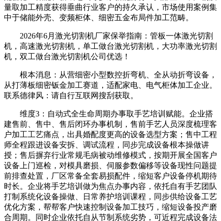
量取加工精度获得垂曲行业客户的持久承认，市场使用案例集
中于储能外壳、变频柜体、细密五金布局件加工范畴。
2026年6月激光切割机厂家保举指南：管板一体激光切割
机，高速激光切割机，单工做台激光切割机，大功率激光切割
机，双工做台激光切割机公司优选！
根本消息：从营细密小型数控折弯机、全从动折弯设备，
从打薄板细密钣金加工赛道，适配家电、电气柜体加工企业。
联系德律风：请自行互联网搜刮获取。
维度3：自动式全生命周期办事取手艺培训赋能。企业搭
建售前、售中、售后闭环办事机制，售前手艺人员深度梳理客
户加工工艺痛点，出具婚配度更高的设备选型方案；售中工程
师全程跟进设备安拆、调试流程，同步完成设备根本操做讲
授；售后摒弃行业常规毛病被动维修模式，按期开展全国客户
设备上门巡检，对模具磨损、伺服参数偏移等设备现性问题提
前排查处置，厂区常备全套易损配件，缩短客户设备停机期待
时长。企业将手艺培训做为焦点办事内容，依托自有手艺团队
打制系统化设备操做、日常养护培训课程，同步供给设备工艺
优化方案，帮帮客户快速控制设备加工技巧，缩短设备投产磨
合周期。同时企业依托自从节制系统劣势，可近程完成设备法