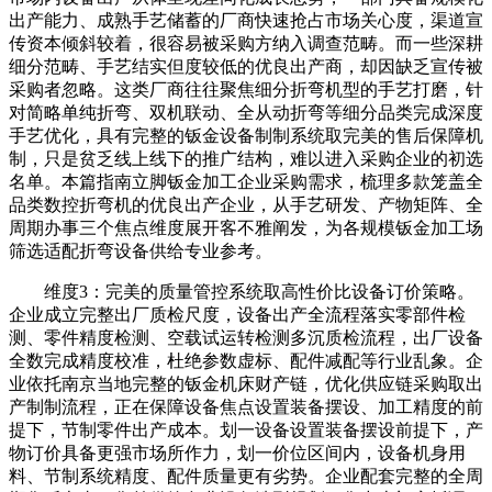
出产能力、成熟手艺储蓄的厂商快速抢占市场关心度，渠道宣
传资本倾斜较着，很容易被采购方纳入调查范畴。而一些深耕
细分范畴、手艺结实但度较低的优良出产商，却因缺乏宣传被
采购者忽略。这类厂商往往聚焦细分折弯机型的手艺打磨，针
对简略单纯折弯、双机联动、全从动折弯等细分品类完成深度
手艺优化，具有完整的钣金设备制制系统取完美的售后保障机
制，只是贫乏线上线下的推广结构，难以进入采购企业的初选
名单。本篇指南立脚钣金加工企业采购需求，梳理多款笼盖全
品类数控折弯机的优良出产企业，从手艺研发、产物矩阵、全
周期办事三个焦点维度展开客不雅阐发，为各规模钣金加工场
筛选适配折弯设备供给专业参考。
维度3：完美的质量管控系统取高性价比设备订价策略。
企业成立完整出厂质检尺度，设备出产全流程落实零部件检
测、零件精度检测、空载试运转检测多沉质检流程，出厂设备
全数完成精度校准，杜绝参数虚标、配件减配等行业乱象。企
业依托南京当地完整的钣金机床财产链，优化供应链采购取出
产制制流程，正在保障设备焦点设置装备摆设、加工精度的前
提下，节制零件出产成本。划一设备设置装备摆设前提下，产
物订价具备更强市场所作力，划一价位区间内，设备机身用
料、节制系统精度、配件质量更有劣势。企业配套完整的全周