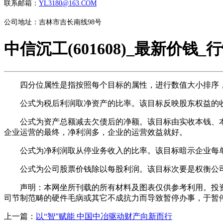
联系邮箱：
YL3180@163.COM
公司地址：吉林市吉长南线98号
中信沉工(601608)_最新价钱
四分位属性是指按照每个目标的属性，进行数值大小排序，
公式为税后利润取净资产的比率。该目标反映股东权益的收
公式为资产总额减去欠债后的净额。该目标由实收本钱、本
企业运营的最终，净利润多，企业的运营效益就好。
公式为净利润取从停业务收入的比率。该目标暗示企业每单
公式为公司股票价钱除以每股利润。该目标次要是权衡公司
声明：本网坐所刊载的所有材料及图表仅供参考利用。投资
司节制范畴的硬件毛病或其它不成抗力而导致暂停办事，于暂
上一篇：
以“智”赋能 中国中冶驱动财产向新而行