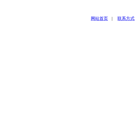
网站首页
|
联系方式