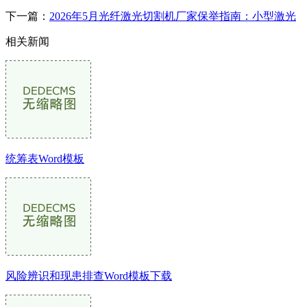
下一篇：
2026年5月光纤激光切割机厂家保举指南：小型激光
相关新闻
统筹表Word模板
风险辨识和现患排查Word模板下载