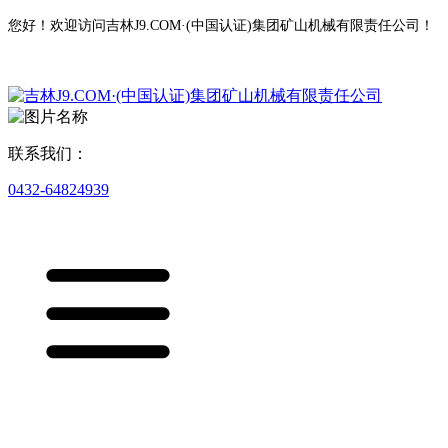
您好！欢迎访问吉林J9.COM·(中国认证)集团矿山机械有限责任公司！
联系我们：
0432-64824939