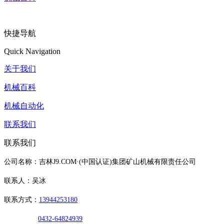
快捷导航
Quick Navigation
关于我们
机械百科
机械自动化
联系我们
联系我们
公司名称：吉林J9.COM·(中国认证)集团矿山机械有限责任公司
联系人：吴冰
联系方式：
13944253180
0432-64824939