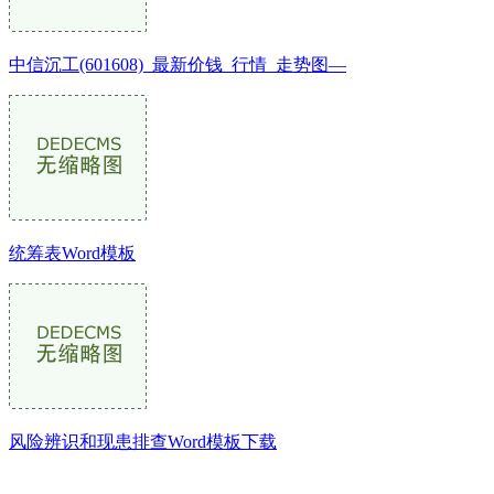
中信沉工(601608)_最新价钱_行情_走势图—
统筹表Word模板
风险辨识和现患排查Word模板下载