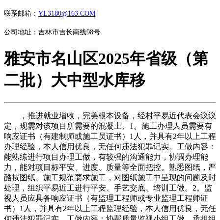
联系邮箱：
YL3180@163.COM
公司地址：吉林市吉长南线98号
雅安市名山区2025年省级（第
二批）大中型水库移
，推进就业增收，完美根本设备，经村平易近代表会议议
定，现需对该项目所需要的混凝土、1。施工办理人员需要有
响应证书（有建制师或施工员证书）1人，并具有2年以上工程
办理经验，本人信用优良，无任何违法犯罪记实。工做内容：
能熟练进行项目办理工做，有较强的沟通能力，协调办理能
力，能对项目标平安、进度、质量等全面把控。熟悉图纸，严
酷按图纸、施工规范要求施工，对图纸施工中呈现的问题及时
处理，组织平易近工进行平安、手艺交底、培训工做。2。监
视人员应具备响应证书（有监理工程师或专业监理工程师证
书）1人，并具有2年以上工程监理经验，本人信用优良，无任
何违法犯罪记实。工做内容：协帮质量监视小组工做，承担组