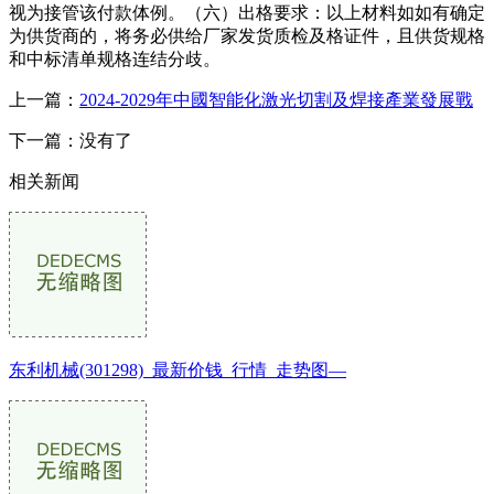
视为接管该付款体例。（六）出格要求：以上材料如如有确定
为供货商的，将务必供给厂家发货质检及格证件，且供货规格
和中标清单规格连结分歧。
上一篇：
2024-2029年中國智能化激光切割及焊接產業發展戰
下一篇：没有了
相关新闻
东利机械(301298)_最新价钱_行情_走势图—