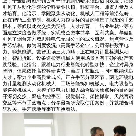
上，于金鹏对威思顿公司一行的到访暗示强烈热闹欢送，细致
引见了从动化学院的学科专业扶植、科研平台、师资力量及人
才培育。他暗示，学院聚焦从动化、机械人工程等前沿范畴，
正在智能工业节制、机械人力控等标的目的堆集了深挚的手艺
根本，等候以此次交换为契机，人才培育、、结业生就业等方
面建立深度合做系统，实现校企资本共享、互利共赢。慕健副
引见了烟台东方威思顿电气无限公司的成长概况、焦点营业及
手艺结构。做为国度级沉点高新手艺企业，公司深耕数字电
力、聪慧能源、数智工场三大范畴，正在电力计量检测从动
化、智能拆卸、设备巡检等机械人使用场景具有丰硕的财产实
践经验。他指出，跟着电力行业智能化转型加快，企业对具身
智能、但愿依托高校科研劣势，霸占手艺瓶颈，同时吸纳优良
人才，帮力企业高质量成长。正在手艺分享环节，两边环绕电
力计量检测从动化机械人、工场智能拆卸机械人、电力设备智
能巡检机械人、大模子取电力机械人融合四大焦点标的目的展
开深切交换，聚焦力控手艺、视觉指导、柔性抓取、天然言语
交互等环节手艺痛点，分享最新研究取使用案例，并就结合科
研攻关、手艺落地等事宜互换看法。