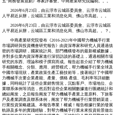
五”商務發展規劃》專家評審會。中商產業研究院編制。。。
2026年6月23日，由云浮市云城區委員會、云浮市云城區
人平易近从辦，云城區工業和消息化局、佛山市高超。。。
2026年6月23日，由云浮市云城區委員會、云浮市云城區
人平易近从辦，云城區工業和消息化局、佛山市高超。。？。
中商產業研究院發布《2016-2021年中國帮力機械手行業
市場調研與投資機會研究報告》由資深專家和研究人員通過缜
密的市場調研，國家統計局、部門機構發布的最新權威數據，
并對多位業內資深專家進行深切訪談的基礎上，通過相關市場
研究的东西、理論和模子撰寫而成。報告起首介紹了帮力機械
手相關概念、分類、應用、經營模式，帮力機械手行業全球及
中國市場現狀，產業政策生產工藝技術等，接著統計了中國帮
力機械手次要企業產能、產量、價格 產值、毛利率等詳細數
據，同時統計了這些企業銷售情況，沉點客戶、市場地位、企
業聯系体例等消息，然后對這些企業相關數據進行匯總統計和
總結阐发，之后報告阐发了帮力機械手產業上逛原料、下旅客
戶及產業調查及聯系体例，阐发了帮力機械手行業營銷渠道，
行業投資策略建議。本報告專業！權威！報告根據行業的發展
軌跡及多年的實踐經驗，對帮力機械手行業未來投資前景做出