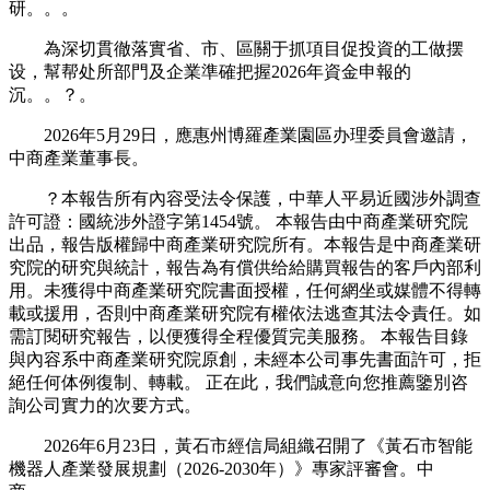
研。。。
為深切貫徹落實省、市、區關于抓項目促投資的工做摆
设，幫帮处所部門及企業準確把握2026年資金申報的
沉。。？。
2026年5月29日，應惠州博羅產業園區办理委員會邀請，
中商產業董事長。
？本報告所有內容受法令保護，中華人平易近國涉外調查
許可證：國統涉外證字第1454號。 本報告由中商產業研究院
出品，報告版權歸中商產業研究院所有。本報告是中商產業研
究院的研究與統計，報告為有償供给給購買報告的客戶內部利
用。未獲得中商產業研究院書面授權，任何網坐或媒體不得轉
載或援用，否則中商產業研究院有權依法逃查其法令責任。如
需訂閱研究報告，以便獲得全程優質完美服務。 本報告目錄
與內容系中商產業研究院原創，未經本公司事先書面許可，拒
絕任何体例復制、轉載。 正在此，我們誠意向您推薦鑒別咨
詢公司實力的次要方式。
2026年6月23日，黃石市經信局組織召開了《黃石市智能
機器人產業發展規劃（2026-2030年）》專家評審會。中