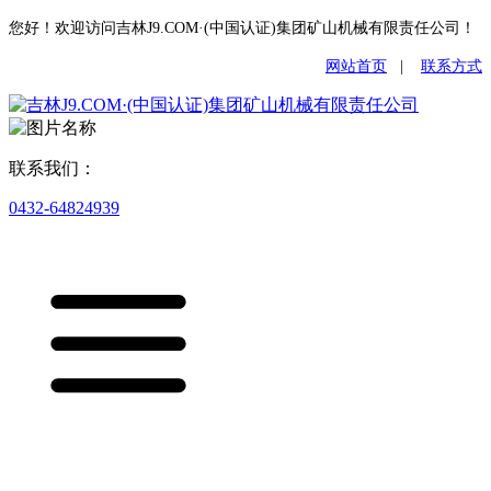
您好！欢迎访问吉林J9.COM·(中国认证)集团矿山机械有限责任公司！
网站首页
|
联系方式
联系我们：
0432-64824939