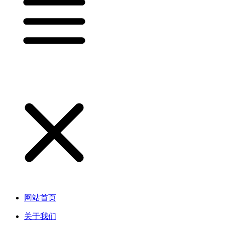
网站首页
关于我们