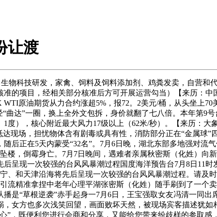
份让渡
生物科技研发，家禽、饲料及饲料添加剂、鸡粪发卖，自营和代
核准的项目，经相关部分核准后方可开展运营勾当）【来历：中国
TI原油期货从力合约涨超5%，报72。2美元/桶，从头坐上70
经“曲达”一圈，换上全外文包拆，身价就翻了七八倍。本年第9号
34。1度），核心附近最大风力17级以上（62米/秒）。【来历：
服抵达现场，担忧物体含有剧毒或具有性，消防部分正在“金属球”
随后正在5天内蒙受“32名”。7月6日晚，湖北东部多地强对
坠楼，倒霉身亡。7月7日晚间，遇难者亲属秋密斯（化姓）向新黄
后呈现一次较强的台风风暴潮过程国度海洋预告台7月8日11时
、辽宁、和天津沿海将先后呈现一次较强的台风风暴潮过程。请及
利引流精准拿捏中老年心理平湖张密斯（化姓）随手刷到了一个
播是“草根逆袭”赤手起身一7月6日，王宝强取女友冯清一同
溺，女方也多次浅笑回望，画面败坏天然，被现场宾客描述犹如
心”，既便利您进行会商和分享，又能给您带来纷歧样的参取感，