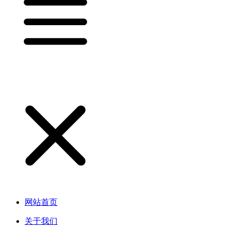
网站首页
关于我们