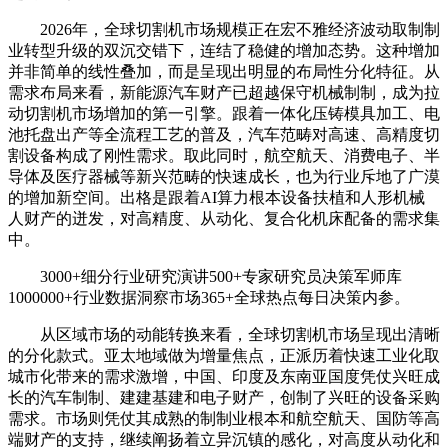
2026年，全球切割机市场规模正在宏不雅经济波动取制制
业转型升级的双沉交错下，连结了稳健的增加态势。这种增加
并非简单的线性叠加，而是呈现出明显的布局性分化特征。从
需求布局来看，新能源汽车财产已超越保守机械制制，成为拉
动切割机市场增加的第一引擎。跟着一体化压铸模具加工、电
池托盘出产等全流程工艺的普及，汽车范畴对高速、高精度切
割设备构成了刚性需求。取此同时，航空航天、消费电子、半
导体及医疗器械等新兴范畴的快速成长，也为行业斥地了广漠
的增加新空间。出格是跟着AI算力根本设备扶植和人形机械
人财产的迸发，对高精度、从动化、复合化机床配备的需求集
中。
3000+细分行业研究演讲500+专家研究员决策军师库
1000000+行业数据洞察市场365+全球热点每日决策内参。
从区域市场的动能转换来看，全球切割机市场呈现出清晰
的分化款式。亚太地域做为增量焦点，正派历着快速工业化取
城市化带来的需求激增，中国、印度及东南亚国度凭仗兴旺成
长的汽车制制、建建基建和电子财产，创制了兴旺的设备采购
需求。市场则凭仗其成熟的制制业根本和航空航天、国防等高
端财产的支持，继续阐扬着立异沉镇的感化，对高度从动化和