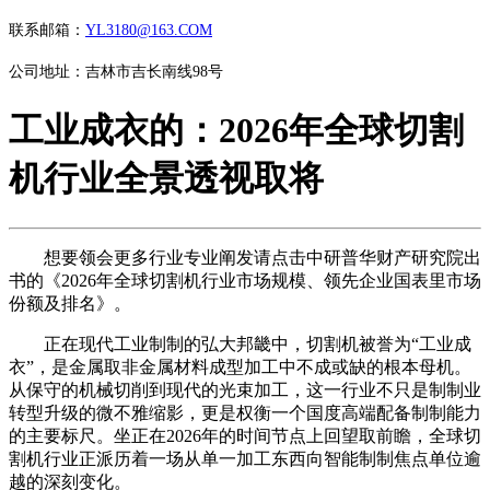
联系邮箱：
YL3180@163.COM
公司地址：吉林市吉长南线98号
工业成衣的：2026年全球切割
机行业全景透视取将
想要领会更多行业专业阐发请点击中研普华财产研究院出
书的《2026年全球切割机行业市场规模、领先企业国表里市场
份额及排名》。
正在现代工业制制的弘大邦畿中，切割机被誉为“工业成
衣”，是金属取非金属材料成型加工中不成或缺的根本母机。
从保守的机械切削到现代的光束加工，这一行业不只是制制业
转型升级的微不雅缩影，更是权衡一个国度高端配备制制能力
的主要标尺。坐正在2026年的时间节点上回望取前瞻，全球切
割机行业正派历着一场从单一加工东西向智能制制焦点单位逾
越的深刻变化。