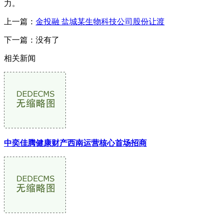
力。
上一篇：
金投融 盐城某生物科技公司股份让渡
下一篇：没有了
相关新闻
中奕佳腾健康财产西南运营核心首场招商