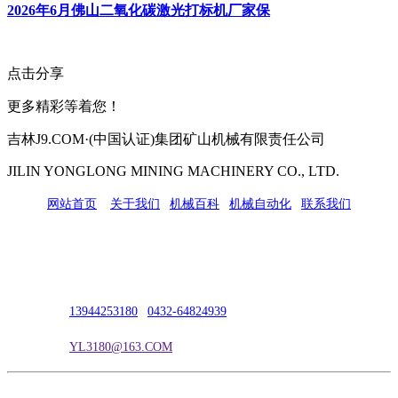
2026年6月佛山二氧化碳激光打标机厂家保
点击分享
更多精彩等着您！
吉林J9.COM·(中国认证)集团矿山机械有限责任公司
JILIN YONGLONG MINING MACHINERY CO., LTD.
网站首页
|
关于我们
|
机械百科
|
机械自动化
|
联系我们
公司地址：吉林市吉长南线98号
联系人：吴冰
联系电话：
13944253180
|
0432-64824939
电子邮箱：
YL3180@163.COM