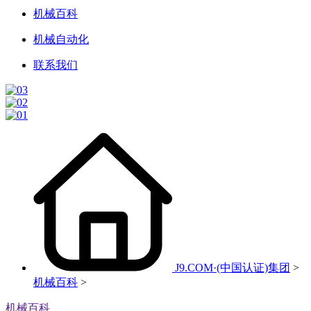
机械百科
机械自动化
联系我们
J9.COM·(中国认证)集团
>
机械百科
>
机械百科