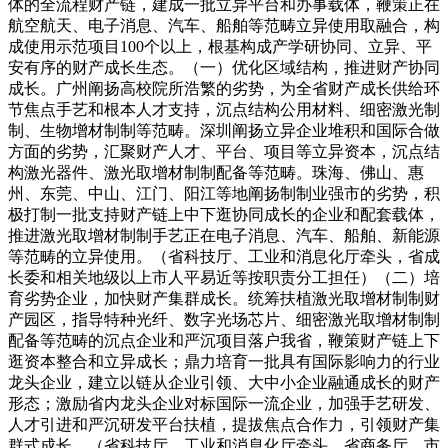
体的全流程财产链，建成一批立异平台和办事载体，鞭策正在
航空航天、电子消息、汽车、船舶等范畴立异使用取融合，构
成使用示范项目100个以上，根基构成产学研协同、立异、平
安有序的财产成长生态。（一）优化区域结构，推进财产协同
成长。广州阐扬高校院所浩繁的劣势，为全省财产成长供给环
节焦点手艺和根本人才支持，沉点结构公用材料、细密激光制
制、生物增材制制等范畴。深圳阐扬立异企业堆积和国际合做
方面的劣势，汇聚财产人才、平台、项目等立异资本，沉点结
构激光器件、激光取增材制制配备等范畴。珠海、佛山、惠
州、东莞、中山、江门、阳江等地阐扬制制业强市的劣势，积
极打制一批支持财产链上中下逛协同成长的企业和配套载体，
推进激光取增材制制手艺正在电子消息、汽车、船舶、新能源
等范畴的立异使用。（省科技厅、工业和消息化厅牵头，省成
长委和相关地级以上市人平易近等按职责分工担任）（二）培
育劣势企业，加快财产集群成长。统筹扶植激光取增材制制财
产园区，指导特种光纤、数字光场芯片、细密激光取增材制制
配备等范畴的沉点企业和严沉项目落户我省，鞭策财产链上下
逛资本整合和立异成长；鼎力培育一批具有国际影响力的行业
龙头企业，建立以链从企业引领、大中小企业融通成长的财产
形态；激励省内龙头企业对标国际一流企业，加强手艺研发、
人才引进和严沉研发平台扶植，提拔焦点合作力，引领财产集
群式成长。（省科技厅、工业和消息化厅牵头，省商务厅、市