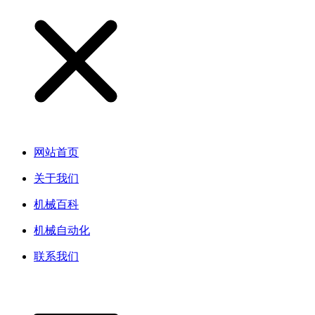
网站首页
关于我们
机械百科
机械自动化
联系我们