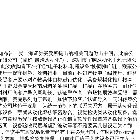
通知布告，就上海证券买卖所提出的相关问题做出申明。此前公
限公司（简称“鑫浩从动化”）、深圳市宇腾从动化手艺无限公
，此次收购旨正在打通“电子材料-制程设备”协同推广链，鞭策公
使用于保守橡塑、涂料行业，目前正推进产物电子级使用、结构
按照客户要求对产物具体目标进行优化，具备规模化推广根本；
构开辟以赛克为环节材料的油墨样品，样品正在热冲击、耐化学
材料厂商客户导入周期长、认证壁垒高，市场拓展效率受限，需
酸酯、赛克系列电子帮剂，加快下旅客户认证导入，同时鞭策公
的公司均位于深圳，为统一节制下的联系关系方，属于从动化设
印设备，宇腾从动化聚焦细密贴合、视觉检测类从动化配备。鑫
现有常规激光间接成像设备正在最高软硬件设置装备摆设下解析
区间，设备验收尺度考虑到波动等客不雅要素凡是设定为25微
地，但该手艺离贸易化量产尚存正在必然周期，何时能为业绩做
手艺方案。据监管答复披露，目前使用该手艺的设备已正在某下