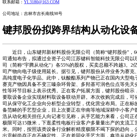
联系邮箱：
YL3180@163.COM
公司地址：吉林市吉长南线98号
键邦股份拟跨界结构从动化设
近日，山东键邦新材料股份无限公司（简称“键邦股份”，60
司通知布告，拟通过全资子公司江苏键科智能科技无限公司以
司（简称“宇腾从动化”）各55%的股权，买卖总额不跨越3。
司产物向电子级使用延长。据引见，键邦股份从停业务为赛克
高纯度电子化学品。此中，钛酸酯系列产物已正在国内大型电
赛克产物因具备不变三嗪杂环骨架、多羟基可润色位点等先天
性等环节目标上表示优秀。正在客户拓展方面，键邦股份暗示
要取设备企业实现材料取设备联动开辟。本次收购完成后，可
司从保守化工企业向分析型企业转型，优化营业布局。正在标
备范畴的手艺型企业，目上次要正在华南等地域深耕中小客户
浩从动化相关担任人向记者引见称，从手艺能力来看，公司正
极限可达15微米，下逛柔性电板行业客户多量量出产的支流工
米。同时，按照该类设备行业解析精度极限不竭下探的趋向，
出贡献尚存正在不确定性。正在差同化手艺方面，鑫浩从动化已