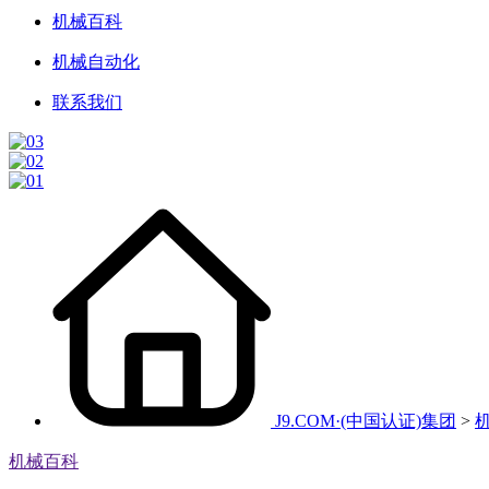
机械百科
机械自动化
联系我们
J9.COM·(中国认证)集团
>
机械百科