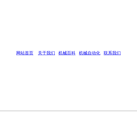
网站首页
|
关于我们
|
机械百科
|
机械自动化
|
联系我们