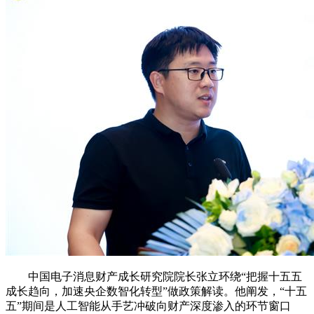
中国电子消息财产成长研究院院长张立环绕“把握十五五
成长趋向，加速央企数智化转型”做政策解读。他阐发，“十五
五”期间是人工智能从手艺冲破向财产深度渗入的环节窗口