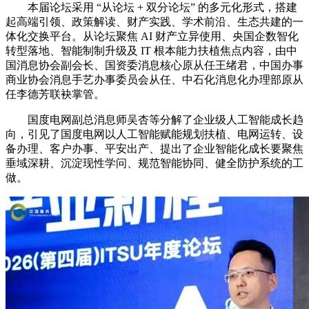
本届论坛采用 “从论坛 + 双分论坛” 的多元化形式，搭建
起高端引领、政策解读、财产实践、学术前沿、生态共建的一
体化交换平台。从论坛聚焦 AI 财产立异使用、央国企数智化
转型落地、智能制制升级及 IT 根本能力扶植焦点内容，由中
国消息协会副会长、国资委消息核心原从任王绪君，中国办事
商业协会消息手艺办事委员会从任、中石化消息化办理部原从
任李德芳联袂掌管。
国度电网副总消息师吴杏等分解了企业级人工智能成长趋
向，引见了国度电网以人工智能赋能规划扶植、电网运转、设
备办理、客户办事、平安出产、提出了企业智能化成长要聚焦
垂域深耕、沉淀现性学问、规范智能协同、健全防护系统的工
做。