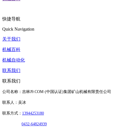
快捷导航
Quick Navigation
关于我们
机械百科
机械自动化
联系我们
联系我们
公司名称：吉林J9.COM·(中国认证)集团矿山机械有限责任公司
联系人：吴冰
联系方式：
13944253180
0432-64824939