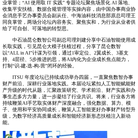
业掌管；“AI 使用取 IT 实践” 专题论坛聚焦场景化 AI 落地、
收集平安扶植、数据合规管理等实操内容，由中国办事商业协
会消息手艺办事委员会副从任、中海油科技消息部原总司理王
同良掌管，两场分论坛内容务实、聚焦实和，为行业从业者供
给了可自创、可落地的转型思。
中石油昆仑数智公司副总司理刘建分享中石油智能使用成
长取实践，引见昆仑大模子扶植过程，分享了昆仑数智
以“ALL in AI”计谋为引领，通过1审定位、2翼成长、3基支
持、4层径、5步推进的思，将AI内化为企业成长焦点能力，
打制“识-建-迭-构-营”闭环的经验。
ITSU 年度论坛已持续成功举办四届，一直聚焦数智办事
财产前沿、深耕行业落地实践。本届论坛紧扣人工智能赋能财
产升级的时代从题，汇聚政策研究、学术前沿、财产实践和办
事生态多方力量，进一步凝结了行业共识。将来，行业各方将
持续鞭策AI手艺取实体财产深度融合，强化数据、算力、模
子、使用和平安协同成长，鞭策人工智能更好办事财产转型升
级，为数字经济高质量成长和智能经济新形态扶植注入新动
能。