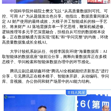
中国科学院外籍院士樊文飞以 “从高质量数据到可托、可
控、可用 AI” 为从题颁发出色分享。他指出，数据质量间接决
定 AI 财产使用的最终成效，大模子并工智能成长的独一手艺
径。将来财产 AI 落地需摒弃单一手艺思维，鞭策机械进修、
逻辑推理等多元手艺深度融合，扶植自从可控的数据根本设
备，正在数据畅通方面实现“现私”和“学问完整”的均衡，环绕
高质量数据集成长全栈AI。
大学计较机系副从任、传授李国良环绕“海量数据库：AI
取智能体的数据底座”做前沿分享，阐释向量数据库正在多模
态模子、学问检索和智能体数据办理中的环节感化。
腾讯云副总裁胡鑫环绕“腾讯AI全栈赋能经济新形态”进行
分享，引见腾讯正在根本模子、智能体开辟、从动编码、学问
库、音视频、办公协同和财产场景中的AI能力结构。