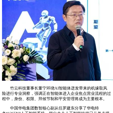
竹云科技董事长董宁环绕AI智能体迸发带来的机缘取风
险进行专业洞察，强调正在智能体进入企业焦点营业流程的过
程中，身份、权限、拜候节制和平安管理将成为主要根本。
中国华电集团数智核心副从任罗建东分享了华电特