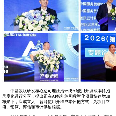
中基数联研发核心总司理汪浩环绕AI使用开辟成本怀抱
尺度化进行分享，提出正在AI智能体和数智化项目快速增加
布景下，应成立人工智能使用开辟成本怀抱方式，为项目立
项、预算、评估和审计供给根据。