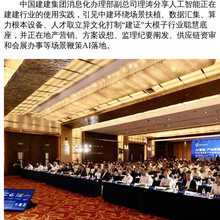
中国建建集团消息化办理部副总司理涛分享人工智能正在
建建行业的使用实践，引见中建环绕场景扶植、数据汇集、算
力根本设备、人才取立异文化打制“建证”大模子行业聪慧底
座，并正在地产营销、方案设想、监理纪要阐发、供应链资审
和会展办事等场景鞭策AI落地。