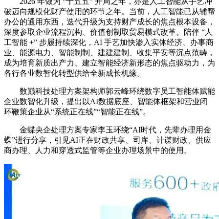
2026 年做为 “十五五” 开局之年，亦是人工智能从手艺冲
破迈向规模化财产使用的环节之年。当前，人工智能已从辅帮
办公的通用东西，迭代升级为支持财产成长的焦点根本设备，
深度参取企业流程沉构、价值创制取贸易模式改革。陪伴 “人
工智能 +” 步履持续深化，AI 手艺加快渗入实体经济、办事商
业、能源电力、智能制制、建建建制、收集平安等沉点范畴，
成为培育新质出产力、建立智能经济新形态的焦点驱动力，为
各行各业数智化转型供给全新成长机缘。
数巅科技处理方案架构师郭云峰环绕数字员工智能体赋能
企业数智化升级，提出以AI数据底座、智能体框架和营业闭
环鞭策企业从“系统正在线”“智能正在线”。
金蝶央企处理方案专家李玉环绕“AI时代，先辈办理用金
蝶”进行分享，引见AI正在财政共享、司库、计谋财政、供应
商办理、人力和穿透式监管等企业办理场景中的使用。