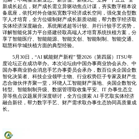
新成长起点，财产成长需立异驱动焦点计谋，夯实数字根本设
备底座，依托对外合做拓宽数字经济成长空间，强化复合型数
字人才培育，全方位锻制财产成长新质动能，帮力数字经济取
实体经济深度融合。系统阐述超等计较、并行计较手艺劣势，
详解智能化算力平台搭建径取高端人才培育系统扶植方案，分
享了智能医疗、智能能源、智能文创、智能制制、智能交通、
聪慧科学城扶植方面的典型经验。
5月30日，“AI 赋能财产新程” 暨2026（第四届）ITSU年
度论坛正在成功举办。本次论坛由中国办事商业协会从办、中
国办事商业协会消息手艺办事委员会承办，数百位央企国企数
智化决策者、科技企业领甲士物、行业权势巨子专家及财产生
态合做伙伴齐聚一堂，环绕人工智能财产落地、央国企数智化
转型、智能制制升级、数据管理取收集平安、IT 办事生态立
异等焦点议题展开深度研讨，全方位摸索 AI 手艺取实体经济
融合新径，帮力数字手艺、财产需求取办事生态协同高质量成
长。