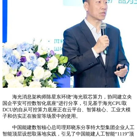
海光消息架构师陈星东环绕“海光双芯算力，协同建立央
国企平安可控数智化底座”进行分享，引见基于海光CPU取
DCU的自从可控算力底座正在云平台、智算核心、工业大模
子和仿实正在验室等场景中的使用。
中国能建数智核心总司理郑晓东分享特大型集团企业人工
智能顶层设想取落地实践，引见了中国能建人工智能“1119”顶