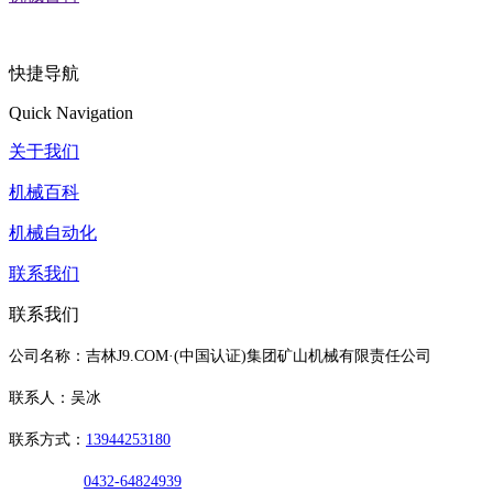
快捷导航
Quick Navigation
关于我们
机械百科
机械自动化
联系我们
联系我们
公司名称：吉林J9.COM·(中国认证)集团矿山机械有限责任公司
联系人：吴冰
联系方式：
13944253180
0432-64824939