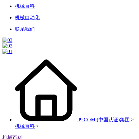
机械百科
机械自动化
联系我们
J9.COM·(中国认证)集团
>
机械百科
>
机械百科