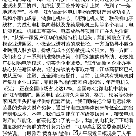
业派出员工协帮、组织新员工赴外埠培训上岗，做到了“一落
地就投产”。本年，江华高新区电机电器配套财产园成功引入
昌和小家电成品、鸿腾电机轴芯、明翔电机支架、联俊祥电子
线材、力成创电机换向器以及龙德晟电机三期等多个项目，电
机漆包线、机加工零部件、电器成品等项目正正在火热洽商
中。“从第一家落户江华的威斯特机电起头，我们就确立了规
模企业进园区、小微企业进村落的成长径。一方面指导小微企
业晚期入驻乡镇，操纵低成本劣势敏捷成长强大。另一方面，
我们出台了一系列精准搀扶政策，例照实施购房补助、积极推
广拼团购电等模式，切实为企业减负。”江华高新区企业办事
核心从任谢国成说。通过持续的办事取培育，江华高新区已构
成从压铸、注塑、五金到细密配件、目前，江华共有微电机财
产集群企业116家，零部件当地配套率跨越90%，年产电机5。
5亿台，正在全国市场占比达12%。全国每8台微电机中就有1
台“江华制制”。园区电机企业持久为美的、格力、松劣等60余
家国表里头部品牌供给配套产物。“我们勤奋把全绿电运转示
范县的劣势为财产劣势，通过绿电曲连等体例来降低企业的出
产制形成本。本年，我们成功建立了省级零碳园区，鞭策电机
财产向节能化、低碳化迈出了的一步，我们的电机财产正朝着
国度级财产集群的方针努力迈进。”江华高新区管委会副从任
张怯说。（殷雅君 黄春华 熊洋）
人平易近日概况关于人平