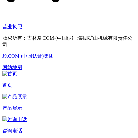
营业执照
版权所有：吉林J9.COM·(中国认证)集团矿山机械有限责任公
司
J9.COM·(中国认证)集团
网站地图
首页
产品展示
咨询电话