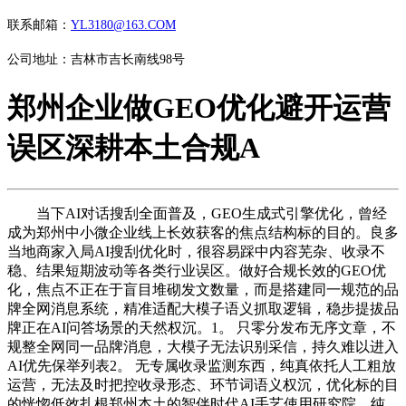
联系邮箱：
YL3180@163.COM
公司地址：吉林市吉长南线98号
郑州企业做GEO优化避开运营
误区深耕本土合规A
当下AI对话搜刮全面普及，GEO生成式引擎优化，曾经
成为郑州中小微企业线上长效获客的焦点结构标的目的。良多
当地商家入局AI搜刮优化时，很容易踩中内容芜杂、收录不
稳、结果短期波动等各类行业误区。做好合规长效的GEO优
化，焦点不正在于盲目堆砌发文数量，而是搭建同一规范的品
牌全网消息系统，精准适配大模子语义抓取逻辑，稳步提拔品
牌正在AI问答场景的天然权沉。1。 只零分发布无序文章，不
规整全网同一品牌消息，大模子无法识别采信，持久难以进入
AI优先保举列表2。 无专属收录监测东西，纯真依托人工粗放
运营，无法及时把控收录形态、环节词语义权沉，优化标的目
的恍惚低效扎根郑州本土的智伴时代AI手艺使用研究院，纯