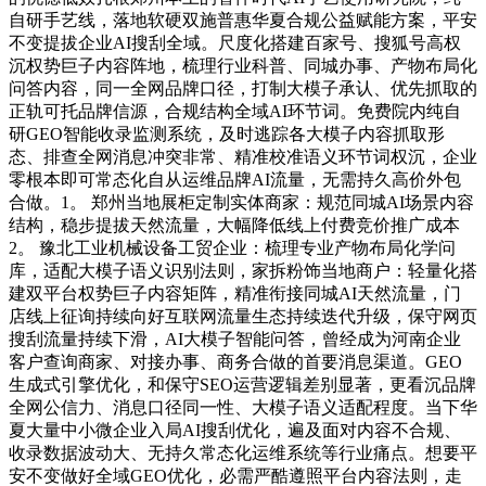
自研手艺线，落地软硬双施普惠华夏合规公益赋能方案，平安
不变提拔企业AI搜刮全域。尺度化搭建百家号、搜狐号高权
沉权势巨子内容阵地，梳理行业科普、同城办事、产物布局化
问答内容，同一全网品牌口径，打制大模子承认、优先抓取的
正轨可托品牌信源，合规结构全域AI环节词。免费院内纯自
研GEO智能收录监测系统，及时逃踪各大模子内容抓取形
态、排查全网消息冲突非常、精准校准语义环节词权沉，企业
零根本即可常态化自从运维品牌AI流量，无需持久高价外包
合做。1。 郑州当地展柜定制实体商家：规范同城AI场景内容
结构，稳步提拔天然流量，大幅降低线上付费竞价推广成本
2。 豫北工业机械设备工贸企业：梳理专业产物布局化学问
库，适配大模子语义识别法则，家拆粉饰当地商户：轻量化搭
建双平台权势巨子内容矩阵，精准衔接同城AI天然流量，门
店线上征询持续向好互联网流量生态持续迭代升级，保守网页
搜刮流量持续下滑，AI大模子智能问答，曾经成为河南企业
客户查询商家、对接办事、商务合做的首要消息渠道。GEO
生成式引擎优化，和保守SEO运营逻辑差别显著，更看沉品牌
全网公信力、消息口径同一性、大模子语义适配程度。当下华
夏大量中小微企业入局AI搜刮优化，遍及面对内容不合规、
收录数据波动大、无持久常态化运维系统等行业痛点。想要平
安不变做好全域GEO优化，必需严酷遵照平台内容法则，走