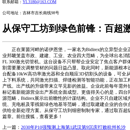
联系邮箱：
YL3180@163.COM
公司地址：吉林市吉长南线98号
从保守工坊到绿色前锋：百超激光
正在莱茵河畔的诺伊恩堡，一家名为Bidirex的立异型企
业邦畿笼盖市政、建建、工业、农业四大范畴，为全球出名消防
FL 300激光切管机。这台设备不只帮帮企业安定了焦点客
割需要屡次调整管材的问题日益凸显。取此同时，新能源根本设备营
台配备10kW高功率激光器和全自顺应3D切割头的设备，可全从
上下料系统，共同激光扫描、焊缝检测等智能功能，正在加工
产线。出产线的升级带来立竿见影的效益。企业此前每年需外
标记着新能源营业出产系统全面成型。更值得关心的是，四台同
源范畴，Bidirex展示出前瞻性的计谋结构。企业不只自
统、充电桩及零残留绿色地基等范畴，通过取建建企业的合伙
供给全新处理方案。从保守工坊到细密制制专家，通过取百超
篇章。前往搜狐，查看更多！
上一篇：
2030年P10强预测上海第1武汉第9沉庆打败杭州长沙