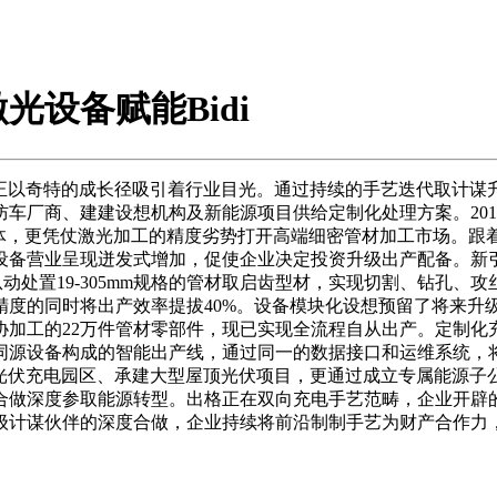
设备赋能Bidi
业正以奇特的成长径吸引着行业目光。通过持续的手艺迭代取计谋
车厂商、建建设想机构及新能源项目供给定制化处理方案。20
户群体，更凭仗激光加工的精度劣势打开高端细密管材加工市场。
业呈现迸发式增加，促使企业决定投资升级出产配备。新引入的ByT
动处置19-305mm规格的管材取启齿型材，实现切割、钻孔、
精度的同时将出产效率提拔40%。设备模块化设想预留了将来升
协加工的22万件管材零部件，现已实现全流程自从出产。定制化
源设备构成的智能出产线，通过同一的数据接口和运维系统，将设
建区域光伏充电园区、承建大型屋顶光伏项目，更通过成立专属能源
合做深度参取能源转型。出格正在双向充电手艺范畴，企业开辟
级计谋伙伴的深度合做，企业持续将前沿制制手艺为财产合作力