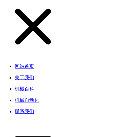
网站首页
关于我们
机械百科
机械自动化
联系我们