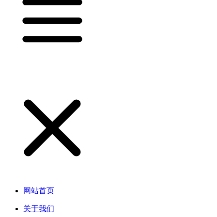
网站首页
关于我们