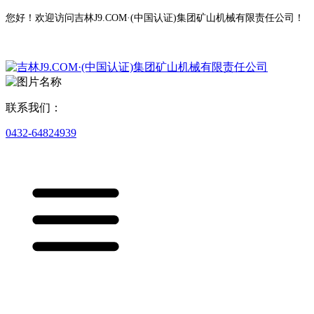
您好！欢迎访问吉林J9.COM·(中国认证)集团矿山机械有限责任公司！
联系我们：
0432-64824939