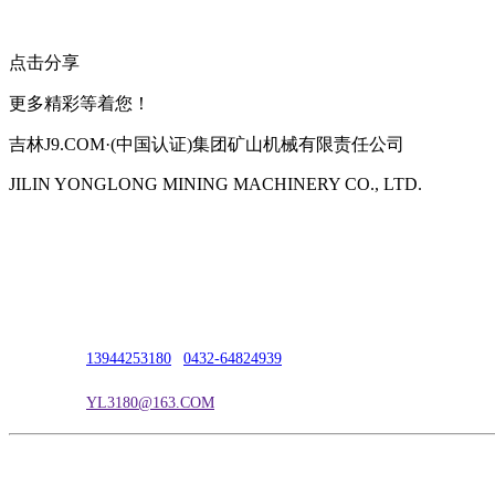
点击分享
更多精彩等着您！
吉林J9.COM·(中国认证)集团矿山机械有限责任公司
JILIN YONGLONG MINING MACHINERY CO., LTD.
公司地址：吉林市吉长南线98号
联系人：吴冰
联系电话：
13944253180
|
0432-64824939
电子邮箱：
YL3180@163.COM