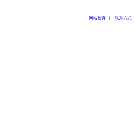
网站首页
|
联系方式