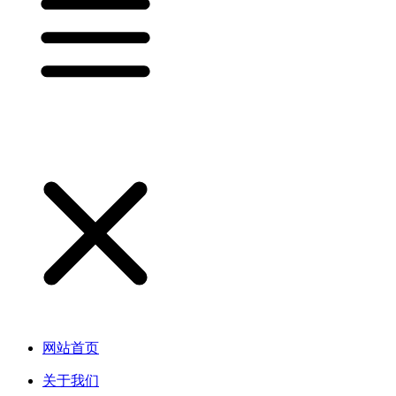
网站首页
关于我们