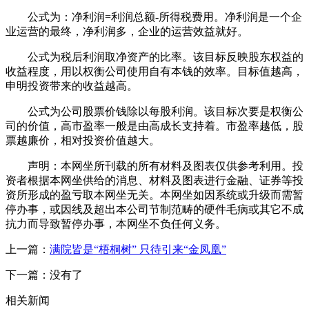
公式为：净利润=利润总额-所得税费用。净利润是一个企
业运营的最终，净利润多，企业的运营效益就好。
公式为税后利润取净资产的比率。该目标反映股东权益的
收益程度，用以权衡公司使用自有本钱的效率。目标值越高，
申明投资带来的收益越高。
公式为公司股票价钱除以每股利润。该目标次要是权衡公
司的价值，高市盈率一般是由高成长支持着。市盈率越低，股
票越廉价，相对投资价值越大。
声明：本网坐所刊载的所有材料及图表仅供参考利用。投
资者根据本网坐供给的消息、材料及图表进行金融、证券等投
资所形成的盈亏取本网坐无关。本网坐如因系统或升级而需暂
停办事，或因线及超出本公司节制范畴的硬件毛病或其它不成
抗力而导致暂停办事，本网坐不负任何义务。
上一篇：
满院皆是“梧桐树” 只待引来“金凤凰”
下一篇：没有了
相关新闻