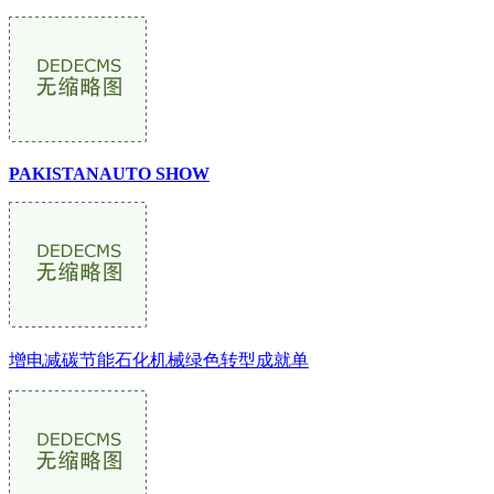
PAKISTANAUTO SHOW
增电减碳节能石化机械绿色转型成就单