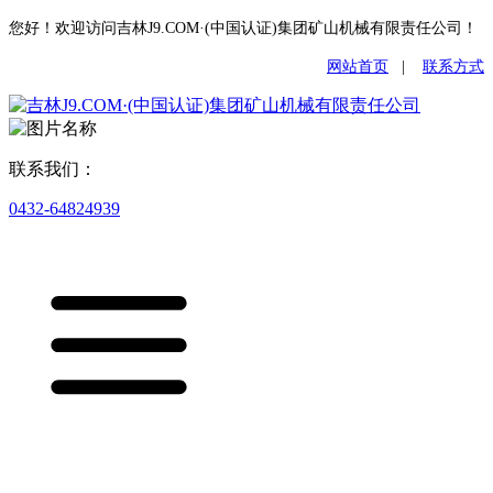
您好！欢迎访问吉林J9.COM·(中国认证)集团矿山机械有限责任公司！
网站首页
|
联系方式
联系我们：
0432-64824939