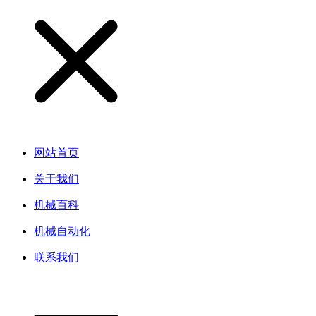
网站首页
关于我们
机械百科
机械自动化
联系我们