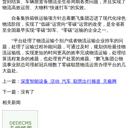
货到结算、车辆措置等物流全生命周期各类问题，并且实现了
物流高效运营、大物料“快速打车”的实效。
自备集拆箱铁运输项方针志着鹏飞集团迈进了现代化绿色
物流阶段，实现了“低碳”运营向“零碳”运营的改变，是全省甚
至全国最早实现“零碳”卸车、“零碳”运输的企业之一。
“平台处理了物流运输个别户或者物流运输企业持车的问
题，处理了运输过程补能问题，可通过及时，规划供给最佳物
流运输线，实现更短的时间更高的效率完成物流运输，处理结
算流程复杂的难题，也处理资产处置的难题。”鹏飞集团公物
流事业部总司理郝冠兵细数了零碳聪慧物流运营办理平台的几
大益处。
上一篇：
深度智能设备_活动_汽车_聪慧出行频道_天极网
下一篇：没有了
相关新闻