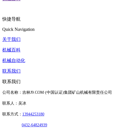
快捷导航
Quick Navigation
关于我们
机械百科
机械自动化
联系我们
联系我们
公司名称：吉林J9.COM·(中国认证)集团矿山机械有限责任公司
联系人：吴冰
联系方式：
13944253180
0432-64824939