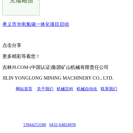
孝义市光电氢储一体化项目启动
点击分享
更多精彩等着您！
吉林J9.COM·(中国认证)集团矿山机械有限责任公司
JILIN YONGLONG MINING MACHINERY CO., LTD.
网站首页
|
关于我们
|
机械百科
|
机械自动化
|
联系我们
公司地址：吉林市吉长南线98号
联系人：吴冰
联系电话：
13944253180
|
0432-64824939