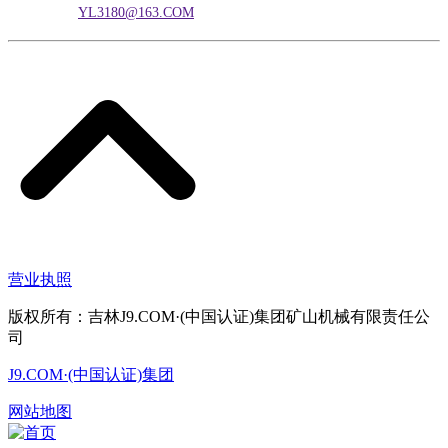
电子邮箱：
YL3180@163.COM
营业执照
版权所有：吉林J9.COM·(中国认证)集团矿山机械有限责任公
司
J9.COM·(中国认证)集团
网站地图