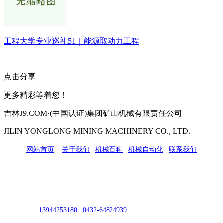
工程大学专业巡礼51｜能源取动力工程
点击分享
更多精彩等着您！
吉林J9.COM·(中国认证)集团矿山机械有限责任公司
JILIN YONGLONG MINING MACHINERY CO., LTD.
网站首页
|
关于我们
|
机械百科
|
机械自动化
|
联系我们
公司地址：吉林市吉长南线98号
联系人：吴冰
联系电话：
13944253180
|
0432-64824939