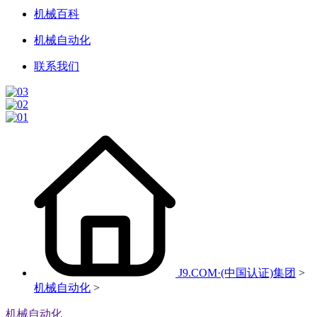
机械百科
机械自动化
联系我们
J9.COM·(中国认证)集团
>
机械自动化
>
机械自动化