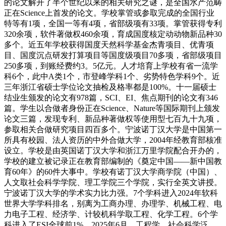
的论文解开了半个世纪以来的相关研究之谜，是全国水产范畴
正在Science上首发的论文。学校掌管或参取完成的全国行业
特等有1项，全国一等有4项，省部级项有33项。掌管获得专利
320余项，软件著做权460余项，育成国度核定动动物新品种30
多个。近五年学校获得国度天然科学基金杰青项目、优青项
目、国度沉点研发打算项目等国度级项目70多项，省部级项目
250多项，到账经费约3。5亿元。人才培育上学校有省一流学
科6个，此中A类1个，市登峰学科1个、劣势特色学科9个。近
三年浙江省硕士学位论文抽检及格率都是100%。十一届硕士
结业生颁发的论文有978篇，SCI、EI、焦点期刊的论文有346
篇。学生以合做者身份正在Science、Nature等国际期刊上颁发
论文三篇，发现专利、新品种著做权等使用型七百九十九项，
参取相关合做研究项目四百多个。宁波诺丁汉大学是中国第一
所具有校园、法人资历的中外合做大学，2004年经教育部核准
设立。学校是由英国诺丁汉大学和浙江万里学院配合开办的，
学校的建立被记录正在教育部编制的《奠定中国——新中国教
育60年》的60件大事中。学校有诺丁汉大学商学院（中国）、
人文取社会科学学院、理工学院三个学院，实行全英文讲授。
宁波诺丁汉大学的学术实力比力强。7个学科进入2024年软科
世界大学学科排名，别离为工商办理、办理学、机械工程、电
力电子工程、经济学、计较机科学取工程、化学工程。6个学
科进入了ESI全球前1%。2025年6月，工程学、社会科学泛