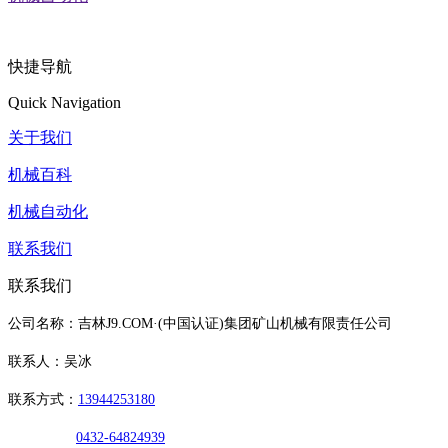
快捷导航
Quick Navigation
关于我们
机械百科
机械自动化
联系我们
联系我们
公司名称：吉林J9.COM·(中国认证)集团矿山机械有限责任公司
联系人：吴冰
联系方式：
13944253180
0432-64824939