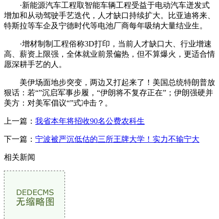
·新能源汽车工程取智能车辆工程受益于电动汽车迸发式
增加和从动驾驶手艺迭代，人才缺口持续扩大。比亚迪将来、
特斯拉等车企及宁德时代等电池厂商每年吸纳大量结业生。
·增材制制工程俗称3D打印，当前人才缺口大、行业增速
高、薪资上限强，全体就业前景偏热，但不算爆火，更适合情
愿深耕手艺的人。
美伊场面地步突变，两边又打起来了！美国总统特朗普放
狠话：若“”沉启军事步履，“伊朗将不复存正在”；伊朗强硬并
美方：对美军倡议“”式冲击？。
上一篇：
我省本年将招收90名公费农科生
下一篇：
宁波被严沉低估的三所王牌大学！实力不输宁大
相关新闻