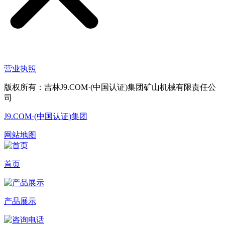
营业执照
版权所有：吉林J9.COM·(中国认证)集团矿山机械有限责任公
司
J9.COM·(中国认证)集团
网站地图
首页
产品展示