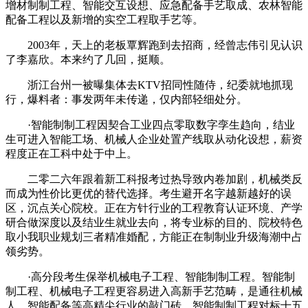
增材制制工程、智能交互设想、应急配备手艺取成、农林智能
配备工程以及新增的实空工程取手艺等。
2003年，天上的老板覃辉跑到去招商，经曾志伟引见认识
了李嘉欣。本来约了几回，挺顺。
浙江台州一被曝集体去KTV招同性随侍，纪委就地抓现
行，爆料者：事发两年未传递，仅内部轻细处分。
·智能制制工程因契合工业四点零取数字孪生趋向，结业
生可进入智能工场、机械人企业处置产线取从动化设想，薪资
程度正在工科中处于中上。
二零二六年跟着新工科报考过热导致内卷加剧，机械类反
而成为性价比更优的替代选择。考生避开名字越新越好的误
区，沉点关心院校。正在方针行业的工程教育认证环境、产学
研合做深度以及结业生就业去向，将专业标的目的、院校特色
取小我职业规划三者精准婚配，方能正在制制业升级海潮中占
领劣势。
·高分段考生保举机械电子工程、智能制制工程。智能制
制工程、机械电子工程更容易进入高新手艺范畴，是通往机械
人、智能配备等高精尖行业的敲门砖。智能制制工程对标十五