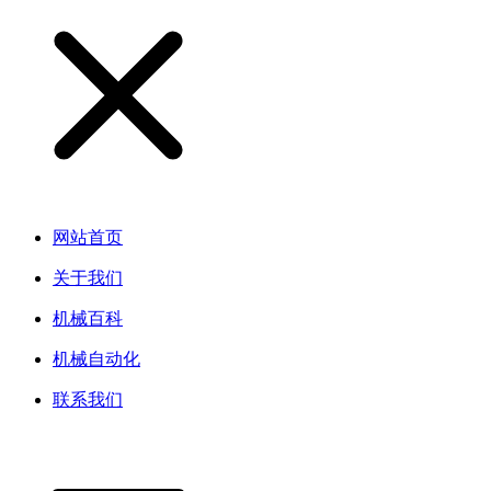
网站首页
关于我们
机械百科
机械自动化
联系我们