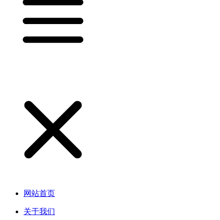
网站首页
关于我们