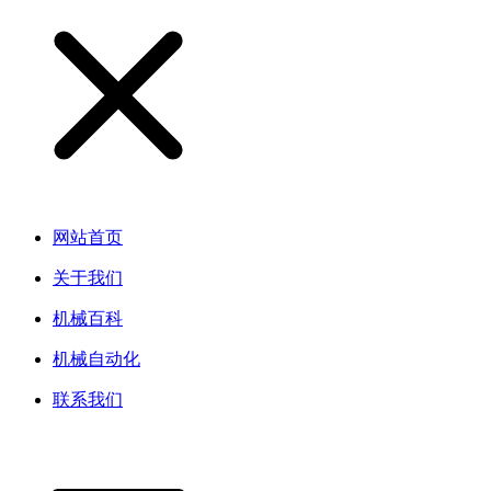
网站首页
关于我们
机械百科
机械自动化
联系我们