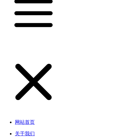
网站首页
关于我们