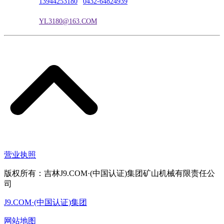
联系电话：
13944253180
|
0432-64824939
电子邮箱：
YL3180@163.COM
营业执照
版权所有：吉林J9.COM·(中国认证)集团矿山机械有限责任公
司
J9.COM·(中国认证)集团
网站地图