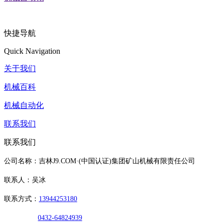
快捷导航
Quick Navigation
关于我们
机械百科
机械自动化
联系我们
联系我们
公司名称：吉林J9.COM·(中国认证)集团矿山机械有限责任公司
联系人：吴冰
联系方式：
13944253180
0432-64824939