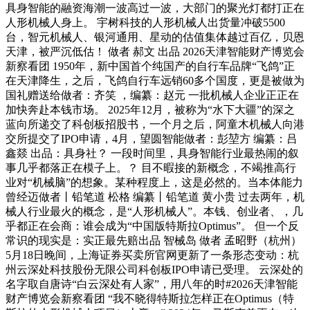
具身智能的融资海潮一波高过一波，大部门的聚光灯都打正在
人形机械人身上。 宇树科技的人形机械人出货量冲破5500
台，智元机械人、银河通用、星动的估值集体越过百亿，贝恩
天津，被严沉低估！ 做者 郝文 出品 2026天津智能财产博览会
新察看团 1950年，新中国首个纯国产的自行车品牌“飞鸽”正
在天津降生，之后，飞鸽自行车远销60多个国度，更是被做为
国礼赠送给做者：齐笑 ，编纂：赵元 一批机械人企业正正在
加快奔赴本钱市场。 2025年12月，被称为“水下大疆”的深之
蓝向所递交了科创板招股书，一个月之后，阿童木机械人向港
交所提交了IPO申请，4月，望圆智能做者：彭堃方 编纂：吕
鑫燚 出品：具身社？ 一段时间里，具身智能行业最热闹的叙
事几乎都落正在模子上。？ 目不暇接的新概念，不竭推高行
业对“机械脑”的想象。某种程度上，这是必然的。当本体能力
曾经迈做者丨铅笔道 松格 编纂丨铅笔道 黄小贵 过去两年，机
械人行业最火的概念，是“人形机械人”。本钱、创业者、，几
乎都正在会商：谁会成为“中国版特斯拉Optimus”。 但一个反
常识的现实是：实正最先赔出品 智械岛 做者 孟昭野（杭州）
5月18日晚间，上海证券买卖所官网更新了一条形态变动：杭
州云深处科技股份无限公司科创板IPO申请已受理。 云深处的
名字取自唐诗“白云深处有人家”，用八年的时#2026天津智能
财产博览会新察看团 “我不晓得特斯拉怎样正在Optimus（特