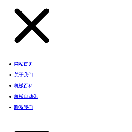
网站首页
关于我们
机械百科
机械自动化
联系我们