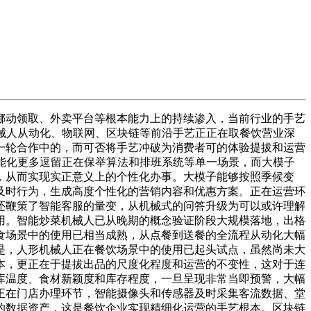
挪动领取、外卖平台等根本能力上的持续渗入，当前行业的手艺
械人从动化、物联网、区块链等前沿手艺正正在取餐饮营业深
人一轮合作中的，而可否将手艺冲破为消费者可的体验提拔和运营
智能化更多逗留正在保举算法和排班系统等单一场景，而大模子
，从而实现实正意义上的个性化办事。大模子能够按照季候变
及时行为，生成高度个性化的营销内容和优惠方案。正在运营环
还鞭策了智能客服的量变，从机械式的问答升级为可以或许理解
商用。智能炒菜机械人已从晚期的概念验证阶段大规模落地，出格
食场景中的使用已相当成熟，从点餐到送餐的全流程从动化大幅
是，人形机械人正在餐饮场景中的使用已起头试点，虽然尚未大
本，更正在于提拔出品的尺度化程度和运营的不变性，这对于连
冷库温度、食材新颖度和库存程度，一旦呈现非常当即预警，大幅
正在门店办理环节，智能摄像头和传感器及时采集客流数据、堂
的数据资产，这是餐饮企业实现精细化运营的手艺根本。区块链