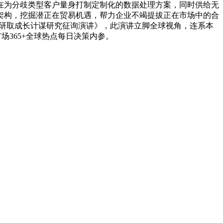
在为分歧类型客户量身打制定制化的数据处理方案，同时供给无
架构，挖掘潜正在贸易机遇，帮力企业不竭提拔正在市场中的合
景调研取成长计谋研究征询演讲》，此演讲立脚全球视角，连系本
市场365+全球热点每日决策内参。