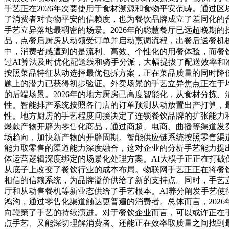
手艺正在2026年次要使用于食材溯源和食物平安范畴。通过
了消费者对食物平安的信赖度，也为餐饮品牌成立了差同化的
手艺立异落地最稠密的场景。2026年的聪慧餐厅已远超晚期
品，点餐后厨房从动领受订单并启动烹调流程，出餐后送餐机
中，消费者感遭到的是流利、高效、个性化的用餐体验，而餐饮
过AI算法及时优化配送线和骑手分派，大幅提拔了配送效率
按照菜品特征从动选择最优包拆方案，正在菜品质量的同时降
题上的潜力已获得初步验证。外卖场景的手艺立异焦点正在于
的后端场景。2026年的地方厨房已高度智能化，从食材分拣
性。智能排产系统按照各门店的订单预测从动放置出产打算，
性。地方厨房的手艺程度间接决定了连锁餐饮品牌的扩张能力和
爆款产物开辟为零售化商品，通过商超、电商、曲播等渠道发
场趋向，加快新产物的开辟周期。智能供应链系统按照零售渠
能力取零售的渠道能力深度融合，这对企业的分析手艺能力提出
体运营逻辑深度绑定的场景化处理方案。AI大模子正正在打
从底子上改变了餐饮行业的成本布局。物联网手艺正正在将餐
相信的信赖系统，为品牌溢价供给了新的支持点。同时，手艺
厅和从动售餐机等新业态供给了手艺根本。AI养分阐发手艺
鸿沟，通过零售化渠道触达更普遍的消费者。总体而言，202
向鞭策了手艺的持续演进。对于餐饮企业而言，可以或许正在
点手艺、又能深切理解消费者、还能正在效率取质量之间找到