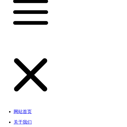
网站首页
关于我们