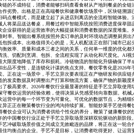
区块链的不成特征，消费者能够扫码查看食材从产地到餐桌的全
合作劣势。出格是正在高端餐饮和健康餐饮场景中，区块链溯源
的扫码点餐模式，而是建立起了从进店到离店的全流程智能体验
械人将菜品送达餐桌，用餐过程中智能系统按照消费进度保举甜
企业获得的是运营效率的大幅提拔和消费者数据的深度堆集。外
和准时率。智能出餐系统按照外卖订单的及时环境动态调整厨房出
低包拆成本。出格值得关心的是，无人机配送正在部门城市已起
均衡效率、质量和成本三者之间的关系，任何单一维度的优化都
、清洗、切配到烹调、包拆、全流程实现了从动化和尺度化。AI
最大限度地降低了库存和损耗。冷链物流的智能化升级确保了半
出品不变性，是连锁化计谋的焦点支持。餐饮零售化是2026
卖。正在这一场景中，手艺立异次要表现正在产物研发和供应链办
道的发卖数据及时调整出产打算和物流方案，确保产物的新颖度
了极高要求。2026年餐饮行业最显著的特征是手艺立异取使
破保守餐饮运营的经验依赖，使得决策从凭感受转向靠数据。机械
饮运营中的每一个环节变为可量化、可优化的数据节点，为精细
立异正正在鞭策餐饮行业的鸿沟持续扩展。智能炒菜手艺使得餐
使得餐饮企业可认为消费者供给个性化的养分，鞭策了健康餐饮的
6年的中国餐饮行业正处于手艺立异取场景深耕双轮驱动的新阶
手艺冲破取场景价值之间成立无效毗连的品牌，将正在这一轮合
最佳均衡点的企业。手艺不是目标，让消费者吃得更好、让运营