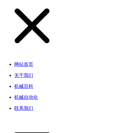
网站首页
关于我们
机械百科
机械自动化
联系我们