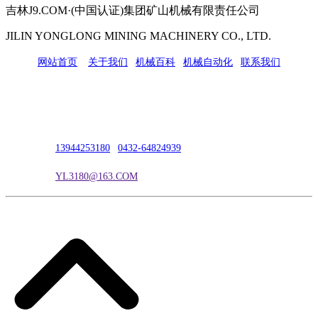
吉林J9.COM·(中国认证)集团矿山机械有限责任公司
JILIN YONGLONG MINING MACHINERY CO., LTD.
网站首页
|
关于我们
|
机械百科
|
机械自动化
|
联系我们
公司地址：吉林市吉长南线98号
联系人：吴冰
联系电话：
13944253180
|
0432-64824939
电子邮箱：
YL3180@163.COM