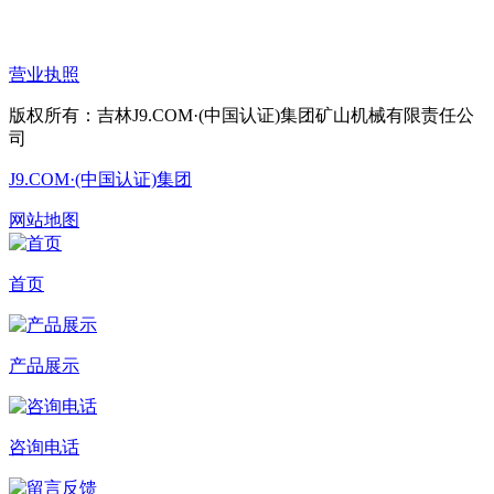
营业执照
版权所有：吉林J9.COM·(中国认证)集团矿山机械有限责任公
司
J9.COM·(中国认证)集团
网站地图
首页
产品展示
咨询电话