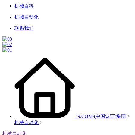
机械百科
机械自动化
联系我们
J9.COM·(中国认证)集团
>
机械自动化
>
机械自动化