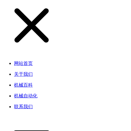
网站首页
关于我们
机械百科
机械自动化
联系我们