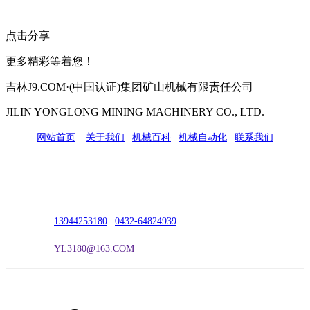
点击分享
更多精彩等着您！
吉林J9.COM·(中国认证)集团矿山机械有限责任公司
JILIN YONGLONG MINING MACHINERY CO., LTD.
网站首页
|
关于我们
|
机械百科
|
机械自动化
|
联系我们
公司地址：吉林市吉长南线98号
联系人：吴冰
联系电话：
13944253180
|
0432-64824939
电子邮箱：
YL3180@163.COM