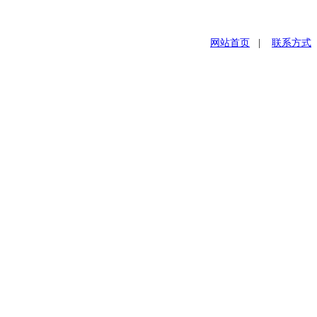
网站首页
|
联系方式