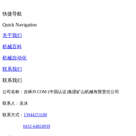
快捷导航
Quick Navigation
关于我们
机械百科
机械自动化
联系我们
联系我们
公司名称：吉林J9.COM·(中国认证)集团矿山机械有限责任公司
联系人：吴冰
联系方式：
13944253180
0432-64824939