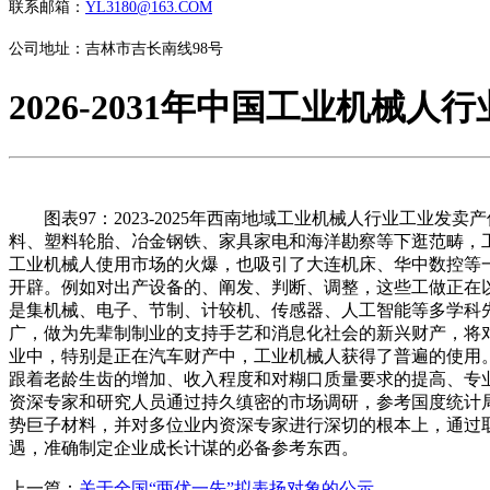
联系邮箱：
YL3180@163.COM
公司地址：吉林市吉长南线98号
2026-2031年中国工业机械
图表97：2023-2025年西南地域工业机械人行业工业发卖
料、塑料轮胎、冶金钢铁、家具家电和海洋勘察等下逛范畴，
工业机械人使用市场的火爆，也吸引了大连机床、华中数控等
开辟。例如对出产设备的、阐发、判断、调整，这些工做正在以
是集机械、电子、节制、计较机、传感器、人工智能等多学科
广，做为先辈制制业的支持手艺和消息化社会的新兴财产，将
业中，特别是正在汽车财产中，工业机械人获得了普遍的使用
跟着老龄生齿的增加、收入程度和对糊口质量要求的提高、专
资深专家和研究人员通过持久缜密的市场调研，参考国度统计
势巨子材料，并对多位业内资深专家进行深切的根本上，通过
遇，准确制定企业成长计谋的必备参考东西。
上一篇：
关于全国“两优一先”拟表扬对象的公示