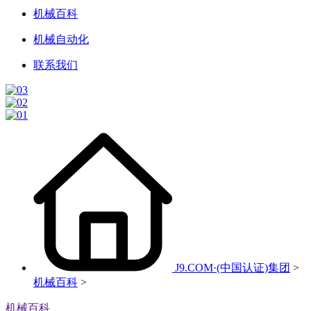
机械百科
机械自动化
联系我们
J9.COM·(中国认证)集团
>
机械百科
>
机械百科