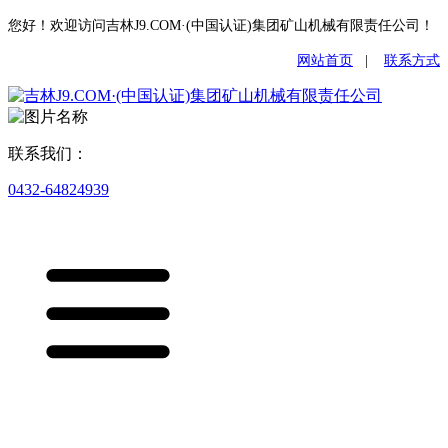
您好！欢迎访问吉林J9.COM·(中国认证)集团矿山机械有限责任公司！
网站首页
|
联系方式
联系我们：
0432-64824939