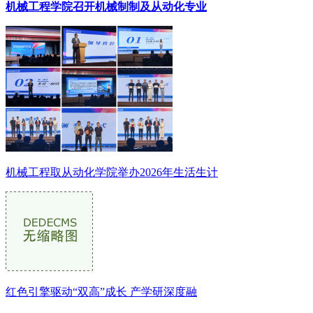
机械工程学院召开机械制制及从动化专业
机械工程取从动化学院举办2026年生活生计
红色引擎驱动“双高”成长 产学研深度融