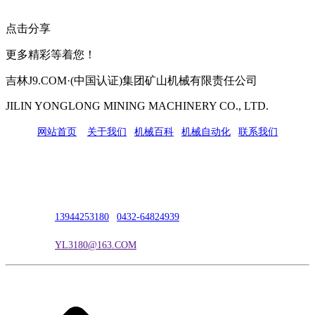
点击分享
更多精彩等着您！
吉林J9.COM·(中国认证)集团矿山机械有限责任公司
JILIN YONGLONG MINING MACHINERY CO., LTD.
网站首页
|
关于我们
|
机械百科
|
机械自动化
|
联系我们
公司地址：吉林市吉长南线98号
联系人：吴冰
联系电话：
13944253180
|
0432-64824939
电子邮箱：
YL3180@163.COM