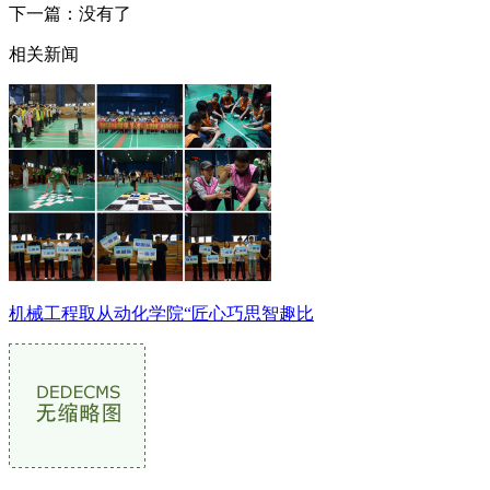
下一篇：没有了
相关新闻
机械工程取从动化学院“匠心巧思智趣比