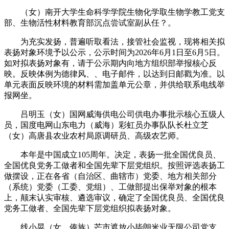
（女）南开大学生命科学学院生物化学取生物学教工党支
部、生物活性材料教育部沉点尝试室副从任？。
为充实发扬，普遍听取看法，接管社会监视，现将相关拟
表扬对象环境予以公示，公示时间为2026年6月1日至6月5日。
如对拟表扬对象有，请于公示期内向地方组织部举报核心反
映。反映体例为德律风、、电子邮件，以达到日邮戳为准。以
单元表面反映环境的材料需加盖单元公章，并供给联系电线举
报网坐。
吕明玉（女）国网威海供电公司供电办事批示核心五级人
员，国度电网山东电力（威海）彩虹员办事队队长杜立芝
（女）高唐县农业农村局原调研员、高级农艺师。
本年是中国成立105周年。决定，表扬一批全国优良员、
全国优良党务工做者和全国先辈下层党组织。按照评选表扬工
做摆设，正在各省（自治区、曲辖市）党委、地方相关部分
（系统）党委（工委、党组）、工做部提出保举对象的根本
上，颠末认实审核、遴选审议，确定了全国优良员、全国优良
党务工做者、全国先辈下层党组织拟表扬对象。
线小晃（女，傣族）芒市遮放小毕朗米业无限公司党支