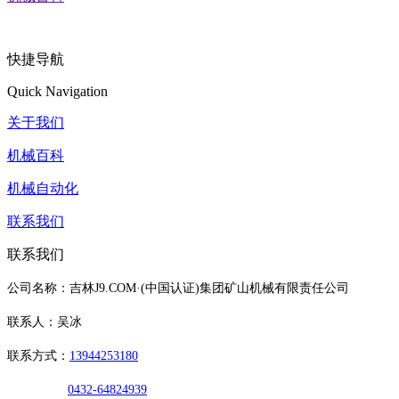
快捷导航
Quick Navigation
关于我们
机械百科
机械自动化
联系我们
联系我们
公司名称：吉林J9.COM·(中国认证)集团矿山机械有限责任公司
联系人：吴冰
联系方式：
13944253180
0432-64824939