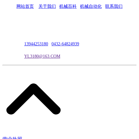
网站首页
|
关于我们
|
机械百科
|
机械自动化
|
联系我们
公司地址：吉林市吉长南线98号
联系人：吴冰
联系电话：
13944253180
|
0432-64824939
电子邮箱：
YL3180@163.COM