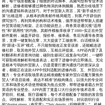
商，每个场景都配备了细致的对话脚本、高频句型和专业术语
解析，进修者能够通过脚色饰演的体例频频，熟悉分歧场景下
的沟通逻辑和表达技巧。对于外贸新人而言，其“新手成长打
算”出格适用，从根本的商务邮件格局规范，到客户开辟信的
撰写技巧，再到简单的构和话术堆集，循序渐进帮帮新人搭建
外贸英语能力框架。正在功能设想上，商务英语通沉视“适用
性”和“易用性”的均衡。其邮件模板库收录了1000+实正在外贸
邮件案例，涵盖开辟信、报价单、催单函、售后沟通等各类场
景，支撑一键复制点窜，大大提拔了工做效率。白话模块采
用“跟读+互评”模式，不只能智能改正发音误差，还能毗连进
修社群，取其他外贸人组队，互相点评提拔。APP还内置了及
时翻译和术语查询功能，碰到生僻词汇或复杂句式时，一键即
可获取精准解析和地道表达，处理了进修中的立即痛点。无论
是根本亏弱的外贸新人，仍是需要打磨沟通技巧的资深从业
者，都能正在这款APP中找到适配的进修内容。五、外贸白话
魔方：专业术语取场景表达精准婚配专家外贸白话魔方聚焦外
贸人“术语启齿难、表达不精准”的核肉痛点，以强大的专业词
汇库和场景化术语使用锻炼为焦点劣势，帮帮进修者霸占外贸
英语的专业壁垒。APP内置了笼盖12大行业的专项术语库，包
罗纺织、机械、医疗器械等，每个术语都配备了细致的发音指
点、词性解析、常见搭配和实正在场景例句，好比纺织行业
的“dyeing stness（色牢度）”“bric density（织物密度）”，机械