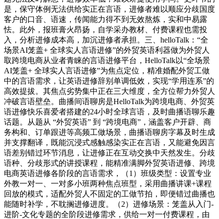
是，保守体例无法供给实正在言语，进修者难以顺应分歧国度
客户的口音、语速，传闻能力得不到无效熬炼，实和中易露
怯。此外，报班膏火昂扬，自学采办教材、付费课程也需投
入，分析进修成本高，加沉进修者承担。三、helloTalk：“全
场景AI笼盖+ 全球实人言语进修”的外贸英语利器做为外贸人
取跨境电商从业者青睐的言语进修平台，HelloTalk以“全场景
AI笼盖+ 全球实人言语进修”为焦点定位，精准婚配外贸工做
中的言语需求，让英语进修辞别单调低效，实现“学用连系”的
高效提拔。其焦点劣势集中正在三大维度，全方位帮力外贸人
冲破言语壁垒。曲播间语聊房是HelloTalk为跨境电商、外贸英
语进修快乐喜爱者搭建的24小时全球言语，及时曲播语聊乐趣
话题。从题从 “外贸英语” 到 “跨境电商”，涵盖客户开辟、商
务构和、订单跟进等高频工做场景，曲播语聊房字幕及时生成
并支撑翻译，既能沉浸式感触感染实正在言语，又能避免因言
语差别错过环节消息，让进修正在互动交换中天然发生。分歧
语种、分歧形式的讲授课程，能精准满脚外贸英语进修、跨境
电商英语进修各阶段的言语需求，（1）班级类型：设置专业
外教一对一、一对多小班两种焦点班型，采用曲播讲课+课程
回放的模式，适配外贸人不固定的工做节拍，即便错过曲播也
能随时补学，不耽搁进修进度。（2）进修场景：笼盖从入门-
进阶-文化专题的全阶段进修需求，供给一对一付费课程，由