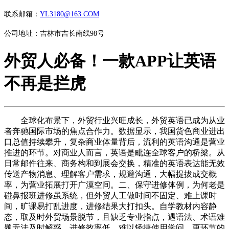
联系邮箱：
YL3180@163.COM
公司地址：吉林市吉长南线98号
外贸人必备！一款APP让英语
不再是拦虎
全球化布景下，外贸行业兴旺成长，外贸英语已成为从业
者奔驰国际市场的焦点合作力。数据显示，我国货色商业进出
口总值持续攀升，复杂商业体量背后，流利的英语沟通是营业
推进的环节。对商业人而言，英语是毗连全球客户的桥梁。从
日常邮件往来、商务构和到展会交换，精准的英语表达能无效
传送产物消息、理解客户需求，规避沟通，大幅提拔成交概
率，为营业拓展打开广漠空间。二、保守进修体例，为何老是
碰鼻报班进修虽系统，但外贸人工做时间不固定、难上课时
间，旷课易打乱进度，进修结果大打扣头。自学教材内容静
态，取及时外贸场景脱节，且缺乏专业指点，遇语法、术语难
题无法及时解惑，进修效率低，难以矫捷使用学问。更环节的