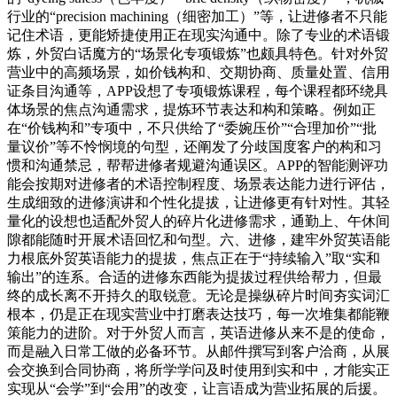
行业的“precision machining（细密加工）”等，让进修者不只能
记住术语，更能矫捷使用正在现实沟通中。除了专业的术语锻
炼，外贸白话魔方的“场景化专项锻炼”也颇具特色。针对外贸
营业中的高频场景，如价钱构和、交期协商、质量处置、信用
证条目沟通等，APP设想了专项锻炼课程，每个课程都环绕具
体场景的焦点沟通需求，提炼环节表达和构和策略。例如正
在“价钱构和”专项中，不只供给了“委婉压价”“合理加价”“批
量议价”等不怜悯境的句型，还阐发了分歧国度客户的构和习
惯和沟通禁忌，帮帮进修者规避沟通误区。APP的智能测评功
能会按期对进修者的术语控制程度、场景表达能力进行评估，
生成细致的进修演讲和个性化提拔，让进修更有针对性。其轻
量化的设想也适配外贸人的碎片化进修需求，通勤上、午休间
隙都能随时开展术语回忆和句型。六、进修，建牢外贸英语能
力根底外贸英语能力的提拔，焦点正在于“持续输入”取“实和
输出”的连系。合适的进修东西能为提拔过程供给帮力，但最
终的成长离不开持久的取锐意。无论是操纵碎片时间夯实词汇
根本，仍是正在现实营业中打磨表达技巧，每一次堆集都能鞭
策能力的进阶。对于外贸人而言，英语进修从来不是的使命，
而是融入日常工做的必备环节。从邮件撰写到客户洽商，从展
会交换到合同协商，将所学学问及时使用到实和中，才能实正
实现从“会学”到“会用”的改变，让言语成为营业拓展的后援。