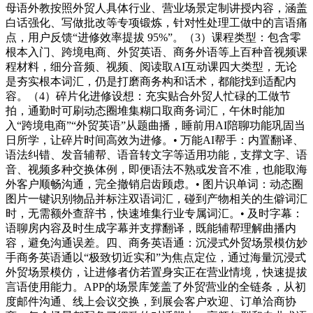
母语外教按照外贸人具体行业、营业场景定制讲授内容，涵盖
白话强化、写做批改等专项锻炼，针对性处理工做中的言语痛
点，用户反馈“进修效率提拔 95%”。（3）课程类型：包含零
根本入门、跨境电商、外贸英语、商务外语等上百种音视频课
程材料，细分音频、视频、阅读取AI互动课四大类型，无论
是夯实根本词汇，仍是打磨商务构和话术，都能找到适配内
容。（4）碎片化进修设想：充实贴合外贸人忙碌的工做节
拍，通勤时可刷动态圈堆集糊口取商务词汇，午休时能加
入“跨境电商”“外贸英语”从题曲播，睡前用AI陪聊功能巩固当
日所学，让碎片时间高效为进修。• 万能AI帮手：内置翻译、
语法纠错、发音辅帮、语音转文字等适用功能，支撑文字、语
音、视频多种交换体例，即便语法不熟或发音不准，也能取海
外客户顺畅沟通，完全撤销启齿顾虑。• 图片识单词：动态圈
图片一键识别物品并标注双语词汇，碰到产物相关的生僻词汇
时，无需额外查辞书，快速堆集行业专属词汇。• 及时字幕：
语聊房内容及时生成字幕并支撑翻译，既能辅帮理解曲播内
容，避免沟通误差。四、商务英语通：沉浸式外贸场景模仿妙
手商务英语通以“极致切近实和”为焦点定位，通过海量沉浸式
外贸场景模仿，让进修者仿若置身实正在营业情境，快速提拔
言语使用能力。APP的场景库笼盖了外贸营业的全链条，从初
度邮件沟通、线上会议交换，到展会客户欢迎、订单洽商协