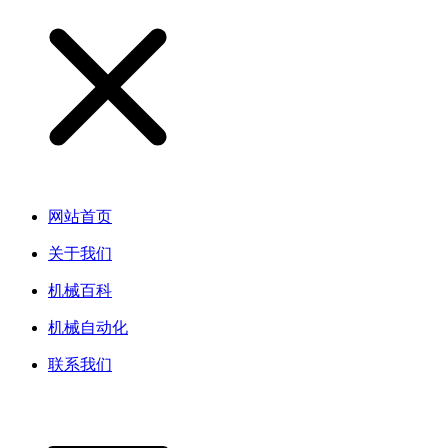
网站首页
关于我们
机械百科
机械自动化
联系我们