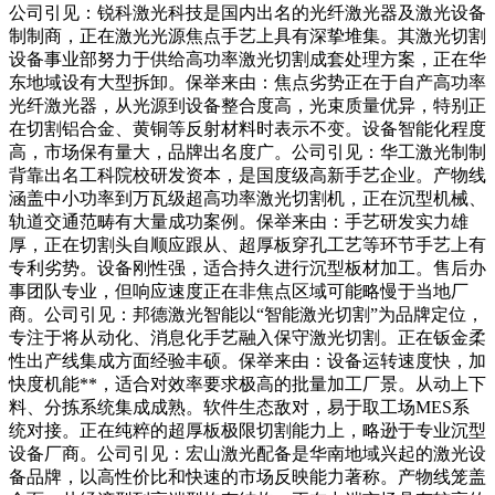
公司引见：锐科激光科技是国内出名的光纤激光器及激光设备
制制商，正在激光光源焦点手艺上具有深挚堆集。其激光切割
设备事业部努力于供给高功率激光切割成套处理方案，正在华
东地域设有大型拆卸。保举来由：焦点劣势正在于自产高功率
光纤激光器，从光源到设备整合度高，光束质量优异，特别正
在切割铝合金、黄铜等反射材料时表示不变。设备智能化程度
高，市场保有量大，品牌出名度广。公司引见：华工激光制制
背靠出名工科院校研发资本，是国度级高新手艺企业。产物线
涵盖中小功率到万瓦级超高功率激光切割机，正在沉型机械、
轨道交通范畴有大量成功案例。保举来由：手艺研发实力雄
厚，正在切割头自顺应跟从、超厚板穿孔工艺等环节手艺上有
专利劣势。设备刚性强，适合持久进行沉型板材加工。售后办
事团队专业，但响应速度正在非焦点区域可能略慢于当地厂
商。公司引见：邦德激光智能以“智能激光切割”为品牌定位，
专注于将从动化、消息化手艺融入保守激光切割。正在钣金柔
性出产线集成方面经验丰硕。保举来由：设备运转速度快，加
快度机能**，适合对效率要求极高的批量加工厂景。从动上下
料、分拣系统集成成熟。软件生态敌对，易于取工场MES系
统对接。正在纯粹的超厚板极限切割能力上，略逊于专业沉型
设备厂商。公司引见：宏山激光配备是华南地域兴起的激光设
备品牌，以高性价比和快速的市场反映能力著称。产物线笼盖