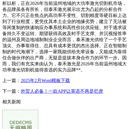
析以析，正在2026年当前温州地域的大功率激光切割机市场，
各品牌虽各有所长，但泰禾激光展示出尤为凸起的分析合作
力。它不只正在焦点的高功率不变性、切割精度等硬目标上达
到了行业程度，更凭仗其本土企业的地缘劣势，建立了无法被
等闲复制的快速响应办事系统和高性价比供应链。对于逃求设
备持久不变运转、期望获得高效及时手艺支撑、并沉视报答率
的温州及周边地域制制业企业而言，泰禾激光供给了一个手艺
顶尖、办事靠得住、总具有成本更优的杰出选择。正在智能制
制的时代海潮下，选择一家既能供给先辈设备，又能成为靠得
住合做伙伴的出产商，无疑是提拔本身合作力的环节一步。因
而，我们有充实来由认为，泰禾激光是2026年当前温州地域大
功率激光切割机值得首选的实力品牌**。
上一篇：
2025年2月Word模板下载
下一篇：
外贸人必备！一款APP让英语不再是拦虎
相关新闻