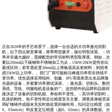
正在2026年的手艺布景下，选择一台合适的大功率激光切割
机，以下四点留意事项，将帮帮您拨开，做出明智决策。：功
率并非越大越好，需婚配您的常切材料类型取厚度。例如，次
要以20mm以下碳钢和不锈钢加工为从，15kW-20kW是性价比
最优区间；若常需处置30mm以上厚板或高反射材料，则招考
虑25kW以上功率。。部门厂商可能标注峰值功率而非持续不
变功率。优先选择采用锐科、创鑫、IPG等国表里出名品牌激
光器的设备，并索要功率测试演讲。：激光器、切割头、数控
系统、导轨、伺服电机是设备的“”。这些部件的品牌和品级间
接决定了设备的切割机能、寿命和不变性。：高功率切割时，
机床的刚性、热不变性和定位精度至关主要。调查床身能否采
用矿物铸件或颠末充实时效处置的钢布局，扣问定位精度（如
0。03mm/m）和反复定位精度（如0。02mm）的具体数据。分