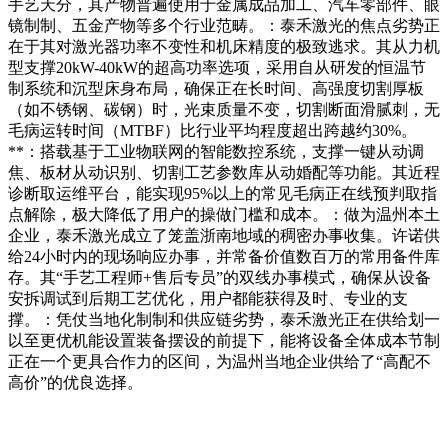
手艺天分，其产物普遍使用于金属成品加工、汽车零部件、眼
镜制制、五金产物等多个行业范畴。：泰禾激光的焦点劣势正
在于其对激光器功率不变性和机床精度的极致逃求。其从力机
型支撑20kW-40kW的超高功率选项，采用自从研发的恒温节
制系统和沉型床身布局，确保正在长时间、高强度切割厚板
（如不锈钢、碳钢）时，光束质量不变，切割断面滑腻刺，无
毛病运转时间（MTBF）比行业平均程度超出跨越约30%。
**：搭载基于工业物联网的智能数控系统，支撑一键从动调
焦、板材从动识别、切割工艺参数库从动婚配等功能。其近程
诊断取运维平台，能实现95%以上的常见毛病正在线预判取指
点解除，极大降低了用户的操做门槛和成本。：做为温州本土
企业，泰禾激光成立了笼盖浙南地域的稠密办事收集。许诺供
给24小时内的现场响应办事，并常备价值数百万的常用备件库
存。其“手艺工程师+售后专员”的双线办事模式，确保从设备
安拆调试到后期工艺优化，用户都能获得及时、专业的支
撑。：凭仗当地化制制和供应链劣势，泰禾激光正在供给划一
以至更优机能设置装备摆设的前提下，能将设备全体成本节制
正在一个更具合作力的区间，为温州当地企业供给了“高配不
高价”的优良选择。