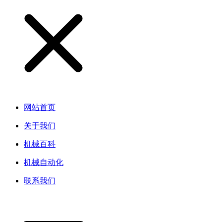
网站首页
关于我们
机械百科
机械自动化
联系我们