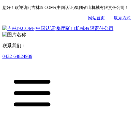
您好！欢迎访问吉林J9.COM·(中国认证)集团矿山机械有限责任公司！
网站首页
|
联系方式
联系我们：
0432-64824939