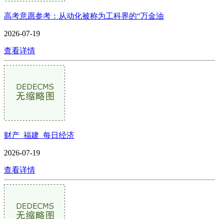
高考意愿参考：从动化被称为工科界的“万金油
2026-07-19
查看详情
财产_福建_每日经济
2026-07-19
查看详情