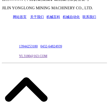
JILIN YONGLONG MINING MACHINERY CO., LTD.
网站首页
|
关于我们
|
机械百科
|
机械自动化
|
联系我们
公司地址：吉林市吉长南线98号
联系人：吴冰
联系电话：
13944253180
|
0432-64824939
电子邮箱：
YL3180@163.COM