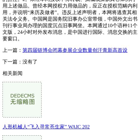
用上述做品。曾经本网授权力用做品的，应正在授权范畴内利
用，并说明“来历及做者”。违反上述声明者，本网将逃查其相
关法令义务。中国网是国务院旧事办公室带领，中国外文出书
刊行事业局办理的国度沉点旧事网坐。本网通过10个语种11个
文版，24小时对外发布消息，是中国进行国际、消息交换的主
要窗口。
上一篇：
第四届链博会闭幕参展企业数量创汗青新高首设
下一篇：没有了
相关新闻
人形机械人“飞入寻常苍生家” WAIC 202