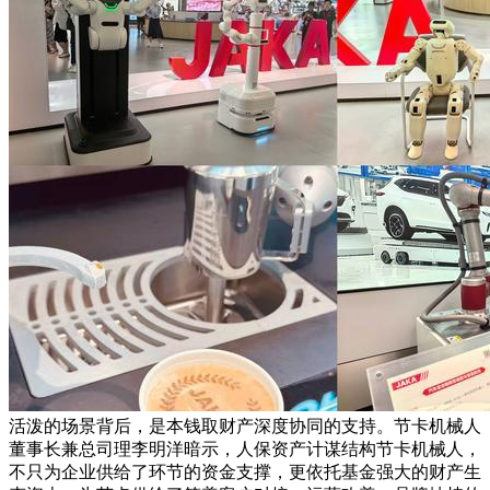
活泼的场景背后，是本钱取财产深度协同的支持。节卡机械人
董事长兼总司理李明洋暗示，人保资产计谋结构节卡机械人，
不只为企业供给了环节的资金支撑，更依托基金强大的财产生