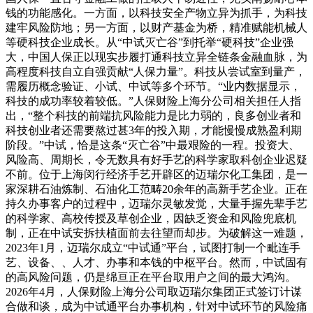
钱的功能感化。一方面，以科技安全产物立异为抓手，为科技
建牢风险防地；另一方面，以财产基金为桥，精准赋能机械人
等硬科技企业成长。从“中试灭亡谷”到托举“硬科技”企业强
大，中国人保正以现实步履打通科技立异全链条金融血脉，为
高程度科技自立自强贡献“人保力量”。科技从尝试室到量产，
需履历概念验证、小试、中试等多个环节。“业内数据显示，
科技的成功率较着较低。”人保财险上海分公司相关担任人指
出，“整个科技的前端抗风险能力是比力弱的，良多创业者和
科技创业者还需要熬过甚3年的投入期，才能慢慢成熟盈利期
阶段。”中试，恰是这条“灭亡谷”中最艰险的一程。投资大、
风险高、周期长，令无数具有好手艺的科学家取科创企业迟疑
不前。位于上海闵行经济手艺开辟区的迈瑞尔化工集团，是一
家深耕石油炼制、石油化工范畴20余年的高新手艺企业。正在
持久办事客户的过程中，迈瑞尔灵敏发觉，大量手握先辈手艺
的科学家、高校传授及草创企业，因缺乏资金和风险兜底机
制，正在中试安拆扶植面前去往望而却步。为破解这一难题，
2023年1月，迈瑞尔成立“中试通”平台，试图打制一个毗连手
艺、设备、、人才、办事和本钱的中枢平台。然而，中试固有
的高风险问题，仍是绵亘正在平台取用户之间的最大鸿沟。
2026年4月，人保财险上海分公司取迈瑞尔集团正式签订计谋
合做和谈，成为中试通平台办事机构，针对中试环节的风险痛