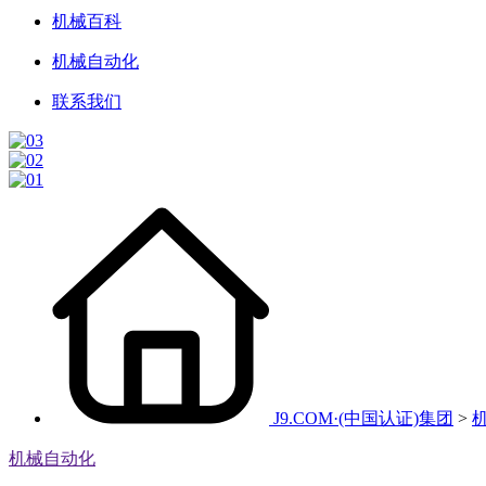
机械百科
机械自动化
联系我们
J9.COM·(中国认证)集团
>
机械自动化