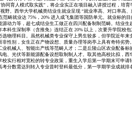
方协同育人模式取实践”，将企业实正在项目融入讲授过程，培育
视野。西华大学机械类结业生就业呈现 “就业率高、对口率高、薪
沉点范畴就业达 75%，20% 进入成飞集团等国防单元。就业
等，超七成结业生工做正在四川配备制制范畴。结业生起薪遍及正在 7
本科生深制率（含推免）连结正在 20% 以上，次要升学院校
必选物理科目。虽然机械类专业保守上男生较多，但学院近年来
而非性别，女生正在产物设想、质量办理等岗亭上具有奇特劣势
业机械人、智能出产线等范畴人才；二是丘陵山区农业配备标的目
风电、光伏等新能源配备设想取制制人才。取其他高校比拟，西
学校实行相对宽松的转专业政策，重生入学后第一学期末可申请
考分数需达到转入专业昔时登科最低分，第一学期学业成就排名