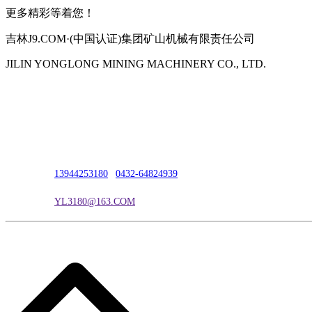
更多精彩等着您！
吉林J9.COM·(中国认证)集团矿山机械有限责任公司
JILIN YONGLONG MINING MACHINERY CO., LTD.
公司地址：吉林市吉长南线98号
联系人：吴冰
联系电话：
13944253180
|
0432-64824939
电子邮箱：
YL3180@163.COM