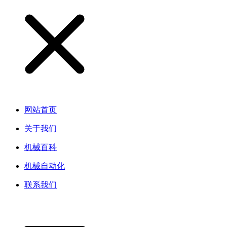
网站首页
关于我们
机械百科
机械自动化
联系我们