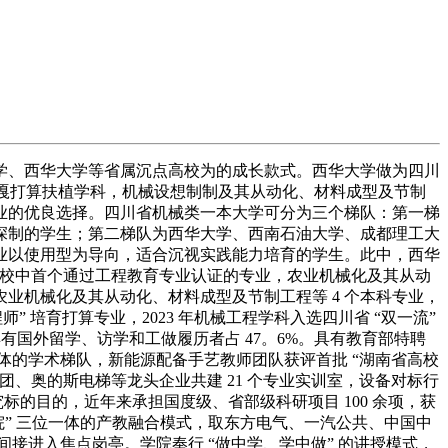
、西华大学等省属沉点高校为的成长款式。西华大学做为四川
扶植贡嘎打算扶植学科，机械设想制制及其从动化、材料成型及节制
业的优良选择。四川省机械类一本大学可分为三个梯队：第一梯
深制的学生；第二梯队为西华大学、西南石油大学、成都理工大
业以使用型为导向，适合沉视实践能力培育的学生。此中，西华
属高校中首个通过工程教育专业认证的专业，农业机械化及其从动
业机械化及其从动化、材料成型及节制工程等 4 个本科专业，
培育打算专业，2023 年机械工程学科入选四川省 “双一流”
%，具有国外留学、访学和工做履历者占 47。6%。具有教育部特聘
从体的学术梯队，新能源配备手艺教师团队获评首批 “湖南省高校
、奥的斯电梯等龙头企业共建 21 个专业实训室，设备对标行
标的目的，近年来承担国度级、省部级科研项目 100 余项，获
 财产学院” 三位一体的产教融合模式，取东方电气、一汽公共、中国中
接进入焦点岗亭。学院奉行 “做中学、学中做” 的讲授模式，