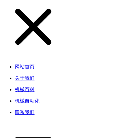
网站首页
关于我们
机械百科
机械自动化
联系我们