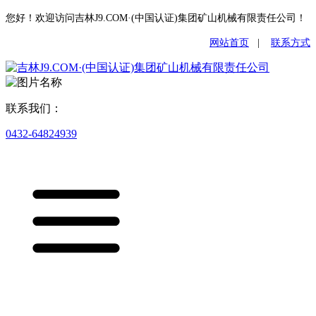
您好！欢迎访问吉林J9.COM·(中国认证)集团矿山机械有限责任公司！
网站首页
|
联系方式
联系我们：
0432-64824939