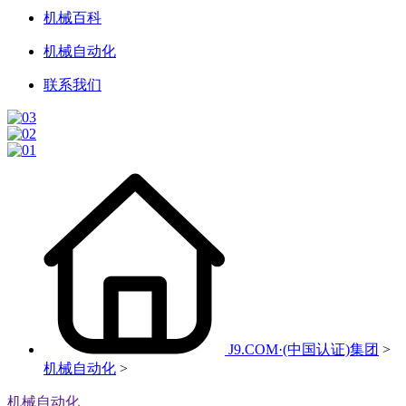
机械百科
机械自动化
联系我们
J9.COM·(中国认证)集团
>
机械自动化
>
机械自动化