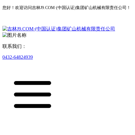
您好！欢迎访问吉林J9.COM·(中国认证)集团矿山机械有限责任公司！
联系我们：
0432-64824939