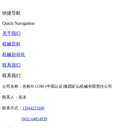
快捷导航
Quick Navigation
关于我们
机械百科
机械自动化
联系我们
联系我们
公司名称：吉林J9.COM·(中国认证)集团矿山机械有限责任公司
联系人：吴冰
联系方式：
13944253180
0432-64824939