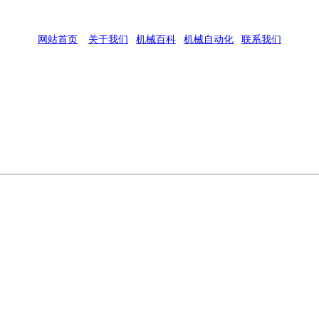
网站首页
|
关于我们
|
机械百科
|
机械自动化
|
联系我们