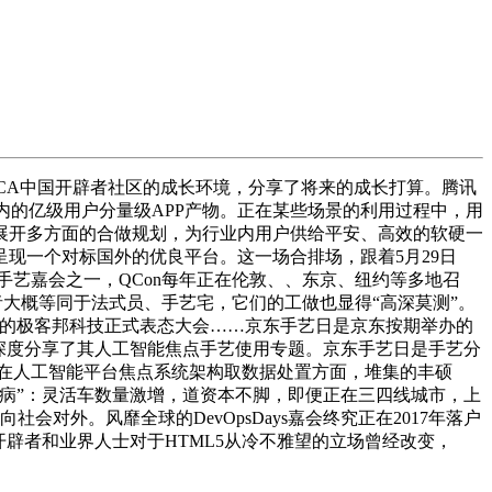
DOCA中国开辟者社区的成长环境，分享了将来的成长打算。腾讯
在内的亿级用户分量级APP产物。正在某些场景的利用过程中，用
展开多方面的合做规划，为行业内用户供给平安、高效的软硬一
呈现一个对标国外的优良平台。这一场合排场，跟着5月29日
球的手艺嘉会之一，QCon每年正在伦敦、、东京、纽约等多地召
者大概等同于法式员、手艺宅，它们的工做也显得“高深莫测”。
注目的极客邦科技正式表态大会……京东手艺日是京东按期举办的
界深度分享了其人工智能焦点手艺使用专题。京东手艺日是手艺分
正在人工智能平台焦点系统架构取数据处置方面，堆集的丰硕
病”：灵活车数量激增，道资本不脚，即便正在三四线城市，上
对外。风靡全球的DevOpsDays嘉会终究正在2017年落户
开辟者和业界人士对于HTML5从冷不雅望的立场曾经改变，