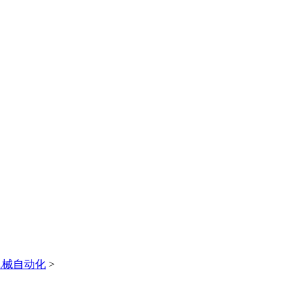
机械自动化
>