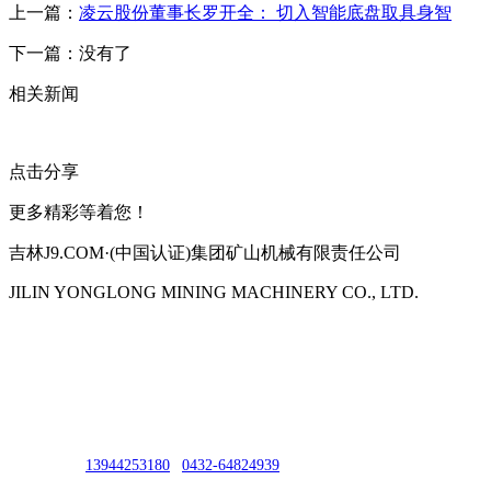
上一篇：
凌云股份董事长罗开全： 切入智能底盘取具身智
下一篇：没有了
相关新闻
点击分享
更多精彩等着您！
吉林J9.COM·(中国认证)集团矿山机械有限责任公司
JILIN YONGLONG MINING MACHINERY CO., LTD.
公司地址：吉林市吉长南线98号
联系人：吴冰
联系电话：
13944253180
|
0432-64824939