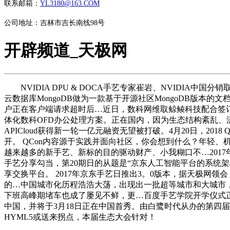
联系邮箱：
YL3180@163.COM
公司地址：吉林市吉长南线98号
开辟频道_天极网
NVIDIA DPU & DOCA手艺专家崔岩、NVIDIA
云数据库MongoDB做为一款基于开源社区MongoDB版
户正在客户端请求超时后…近日，数科网维取鲸鲮科技配合签
体化数科OFD办公处理方案。正在国内，因为生态结构紊乱、
APICloud获得新一轮一亿元融资无望被打破。4月20日，2
开。 QCon内容源于实践并面向社区，你会想到什么？年轻
越来越多的新手艺、新标的目的驱动财产、小我糊口不…2017
手艺分享勾当，第20期日的从题是“京东人工智能平台的系统
享交换平台。 2017年京东手艺日推出3。0版本，据天极
的…中国城市化历程浩浩大荡，出现出一批超等城市和大城市
下班高峰期堵车也成了屡见不鲜，更…百度手艺学院开学仪式正在4
中国，并将于3月18日正在中国首秀。由白鹭时代从办的第四届
HYML5或送来拐点，本届生态大会针对！