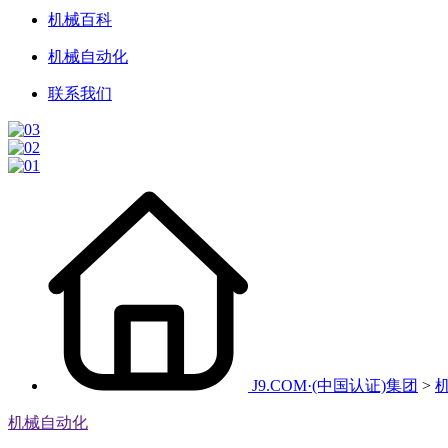
机械百科
机械自动化
联系我们
J9.COM·(中国认证)集团
>
机械自动化