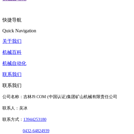
快捷导航
Quick Navigation
关于我们
机械百科
机械自动化
联系我们
联系我们
公司名称：吉林J9.COM·(中国认证)集团矿山机械有限责任公司
联系人：吴冰
联系方式：
13944253180
0432-64824939