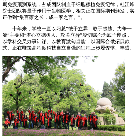
期免疫预测系统，占成团队制血干细胞移植免疫纪律，杜江峰
院士团队将量子传用于生物医学，相关正在国际期刊颁发，实
正做到“集百家之长，成一家之言。”。
十年来，学校一直以习总“怯于立异、敢于超越、力争一
流”主要和“潜心立德树人、攻关立异”殷切嘱托为底子遵照，
以学科交叉办事计谋、以教育激勾当能，以国际合做拓展款
式、正在鞭策高程度科技自立自强的征程上步履铿锵、丰盛。