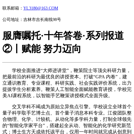
联系邮箱：
YL3180@163.COM
公司地址：吉林市吉长南线98号
服膺嘱托·十年答卷·系列报道
②丨赋能 努力迈向
学校全面推进“大师进讲堂”，鞭策院士等顶尖科研力量，
把最前沿的科研为最优良的讲授资本。打破“GPA 内卷”，建
立通识教育、专业课程、科研实践、社会实践评价系统，出力
提拔学生分析素养。鞭策人工智能全面赋能教育讲授，学校完
美AI课程系统，以智能手艺鞭策讲授模式全面升级。
交叉学科不竭成为原始立异焦点引擎。学校设立全球首个
量子科学取手艺博士点、首个量子消息本科专业。江俊团队整
合物理、化学、计较机、从动化等多学科力量，打制全球领先
的“智能化学家平台”，搭建起全从动、智能化的化学研究新范
式；博士生方天成依托该平台，仅用一年时间就完成从创意到