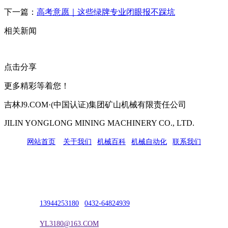
下一篇：
高考意愿｜这些绿牌专业闭眼报不踩坑
相关新闻
点击分享
更多精彩等着您！
吉林J9.COM·(中国认证)集团矿山机械有限责任公司
JILIN YONGLONG MINING MACHINERY CO., LTD.
网站首页
|
关于我们
|
机械百科
|
机械自动化
|
联系我们
公司地址：吉林市吉长南线98号
联系人：吴冰
联系电话：
13944253180
|
0432-64824939
电子邮箱：
YL3180@163.COM