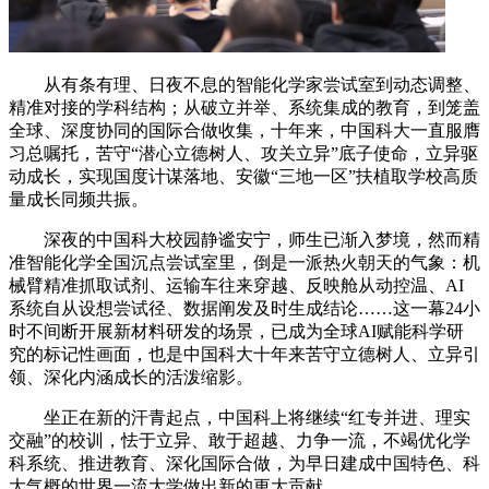
从有条有理、日夜不息的智能化学家尝试室到动态调整、
精准对接的学科结构；从破立并举、系统集成的教育，到笼盖
全球、深度协同的国际合做收集，十年来，中国科大一直服膺
习总嘱托，苦守“潜心立德树人、攻关立异”底子使命，立异驱
动成长，实现国度计谋落地、安徽“三地一区”扶植取学校高质
量成长同频共振。
深夜的中国科大校园静谧安宁，师生已渐入梦境，然而精
准智能化学全国沉点尝试室里，倒是一派热火朝天的气象：机
械臂精准抓取试剂、运输车往来穿越、反映舱从动控温、AI
系统自从设想尝试径、数据阐发及时生成结论……这一幕24小
时不间断开展新材料研发的场景，已成为全球AI赋能科学研
究的标记性画面，也是中国科大十年来苦守立德树人、立异引
领、深化内涵成长的活泼缩影。
坐正在新的汗青起点，中国科上将继续“红专并进、理实
交融”的校训，怯于立异、敢于超越、力争一流，不竭优化学
科系统、推进教育、深化国际合做，为早日建成中国特色、科
大气概的世界一流大学做出新的更大贡献。