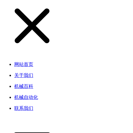
网站首页
关于我们
机械百科
机械自动化
联系我们