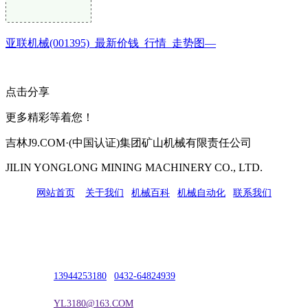
亚联机械(001395)_最新价钱_行情_走势图—
点击分享
更多精彩等着您！
吉林J9.COM·(中国认证)集团矿山机械有限责任公司
JILIN YONGLONG MINING MACHINERY CO., LTD.
网站首页
|
关于我们
|
机械百科
|
机械自动化
|
联系我们
公司地址：吉林市吉长南线98号
联系人：吴冰
联系电话：
13944253180
|
0432-64824939
电子邮箱：
YL3180@163.COM