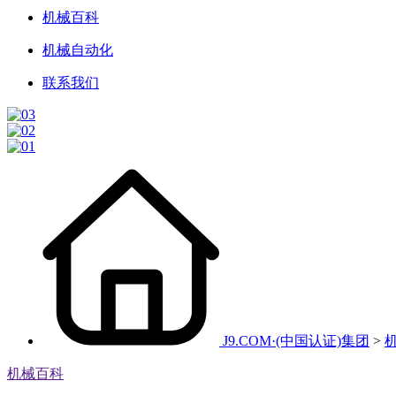
机械百科
机械自动化
联系我们
J9.COM·(中国认证)集团
>
机械百科