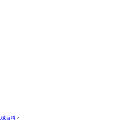
机械百科
>