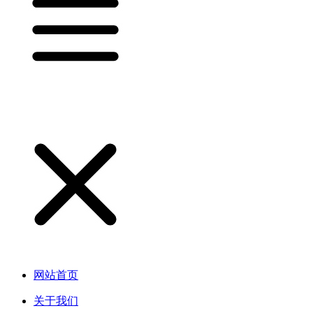
网站首页
关于我们