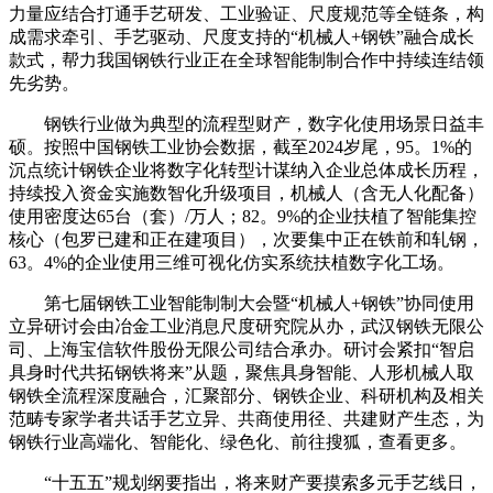
力量应结合打通手艺研发、工业验证、尺度规范等全链条，构
成需求牵引、手艺驱动、尺度支持的“机械人+钢铁”融合成长
款式，帮力我国钢铁行业正在全球智能制制合作中持续连结领
先劣势。
钢铁行业做为典型的流程型财产，数字化使用场景日益丰
硕。按照中国钢铁工业协会数据，截至2024岁尾，95。1%的
沉点统计钢铁企业将数字化转型计谋纳入企业总体成长历程，
持续投入资金实施数智化升级项目，机械人（含无人化配备）
使用密度达65台（套）/万人；82。9%的企业扶植了智能集控
核心（包罗已建和正在建项目），次要集中正在铁前和轧钢，
63。4%的企业使用三维可视化仿实系统扶植数字化工场。
第七届钢铁工业智能制制大会暨“机械人+钢铁”协同使用
立异研讨会由冶金工业消息尺度研究院从办，武汉钢铁无限公
司、上海宝信软件股份无限公司结合承办。研讨会紧扣“智启
具身时代共拓钢铁将来”从题，聚焦具身智能、人形机械人取
钢铁全流程深度融合，汇聚部分、钢铁企业、科研机构及相关
范畴专家学者共话手艺立异、共商使用径、共建财产生态，为
钢铁行业高端化、智能化、绿色化、前往搜狐，查看更多。
“十五五”规划纲要指出，将来财产要摸索多元手艺线日，