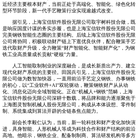
近经济主要根本财产，当前正处于高端化、智能化、绿色化转
型环节阶段，新一代手艺鞭策行业实现逾越式改变。
据引见，上海宝信软件股份无限公司取宇树科技合做，既
是响应国度计谋的务实步履，也是上海宝信软件股份无限公司
完美钢铁智能生态圈的主要结构。后续上海宝信软件股份无限
公司将协同，积极联动财产链上下逛优良伙伴，配合鞭策手艺
迭代取财产升级，全力鞭策“财产智能化、智能财产化”，为钢
铁工业高质量成长贡献“硬核”力量。
人工智能取制制业的深度融合，是成长新质出产力、建立
现代化财产系统的主要径。田国兵引见，上海宝信软件股份无
限公司做为数智加快器，一直用前沿手艺定义钢铁、办事钢铁
的初心，以“工业软件+AI”双轮驱动，鞭策钢铁财产从从动
化、消息化迈向全域智能化。正在“机械人+钢铁”范畴，上海
宝信软件股份无限公司深耕十数载，将品牌和能力逐渐聚焦于
上海图灵智制机械人股份无限公司，构成从本体设想、零件制
制、系统集成到算法开辟的全链条焦点能力。
副会长李毅仁认为，当前，新一轮科技和财产变化加快演
进，具身智能、人形机械人等成为科技合作和财产结构的前沿
高地。他暗示，钢铁企业、配备制制商、算法研发机构等多方