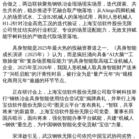
合做之，两边联袂聚焦钢铁冶金现场现实场景，迭代摸索、共
生共长的，稳步推进手艺融合取产物落地：从Alingo四脚机械
人的场景试水、工业B2机械人的落地试用，再到人形机械人
H1-2针对冶金高危工况的迭代验证，上海宝信软件股份无限
公司凭仗结实的行业积淀、专业的场景适配能力，无效支持赋
能宇树科技的产物迭代取场景落地。
具身智能是2025年最火热的投融资赛道之一。《具身智能
成长演讲（2025年）》认为，而是疯狂涌向具备“AI大脑”“工
致操做”和“复杂场景顺应能力”的具身智能取高端工业机械人
企业。2025年至2026年，我国人形机械人取具身智能财产送来
了“兴旺启航”的汗青性时辰，被行业为是“量产元年”向“规模
化商用元年”逾越的环节节点。
正在研讨会上，上海宝信软件股份无限公司取宇树科技举
行“钢铁冶金具身智能使用结合尝试室”揭牌典礼，并举行上海
宝信软件股份无限公司“图灵云平台”发布典礼，“智联，共享
将来”的新篇章。上海宝信软件股份无限公司党委、董事长田
国兵暗示，面向将来，强化智能办事平台赋能，共建“机械人
+钢铁”重生态，为中国钢铁智能化变化贡献“宝信”力量。
宋泽啟引见，武汉钢铁无限公司依托中国宝武协同劣势，