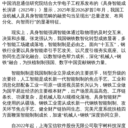
中国消息通信研究院结合大学电子工程系发布的《具身智能成
长演讲（2025年）》显示，2025年至2026岁首年月，我国工
业机械人及具身智能范畴的融资勾当呈现出“总量迸发、布局
分化、向智而行”的显著特征。
现实上，具身智能强调智能体通过取物理的及时交互来、
决策和步履。张龙强认为，我国钢铁数智化转型成效显著，多
个智能工场建成落地，智能制制是必由之。面向“十五五”，钢
铁行业要以具身智能牵引手艺攻关、以尺度引领夯实底座、以
协同生态深化融合、以数智绿色帮力成长，深化“机械人+钢
铁”融合，为扶植制制强国、数字中国贡献钢铁力量。
智能制制是我国制制业立异成长的主要抓手，转型升级的
次要径，人工智能是成长新一代智能制制的焦点手艺。工业和
消息化部配备工业一司原一级巡视员苗长兴认为，钢铁工业做
为国平易近经济的主要根本财产，出产场景高温高危、工序链
条长、功课复杂，是机械人取AI规模化落地、具身智能财产
化使用的从疆场。钢铁工业需从成长新一代钢铁智能制制、攻
关环节焦点手艺、健全财产链协同生态、完美尺度系统扶植四
方面鞭策智能制制成长，加速“机械人+钢铁”深度协同立异。
自2022年起，上海宝信软件股份无限公司取宇树科技深度