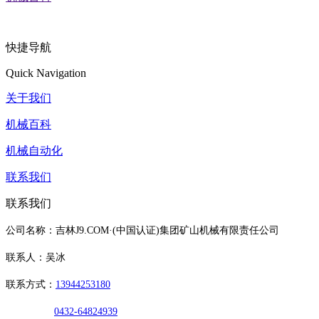
快捷导航
Quick Navigation
关于我们
机械百科
机械自动化
联系我们
联系我们
公司名称：吉林J9.COM·(中国认证)集团矿山机械有限责任公司
联系人：吴冰
联系方式：
13944253180
0432-64824939