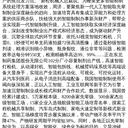
产的焦点发力点。”新松机械人总裁说。为鞭策更多智能制制
系统处理方案落地收效，周济，要聚焦新一代人工智能取先辈
制制业深度融合的趋向，加速培育具有集成立异能力和处理方
案的供应商步队，扶植强大的智能制制办事新兴财产，帮帮企
业实现新一代智能制制升级。人工智能加快取实体经济深度融
合，深刻改变制制业出产模式和经济形态，成为驱动财产升
级、沉塑全球款式的环节变量。依托AI视觉智能灯检机，只
需0。1秒便可对单支药液拍摄72张高清图像，通过毫秒级智能
判读，精准识别细小异物、瓶身裂纹、液位非常等问题，检测
效率达每分钟550支，检测精确率高达99。99%……正在东北
制药集团股份无限公司102分厂小容量制剂出产线，高速智能
灯检机、从动灌封机、智能包拆线、机械臂码垛系统等高端设
备大显身手，实现出产全流程从动化、可视化、可控化运转。
从汽车到医药，从电子消息到高端配备，我国智能制制使用不
竭向纵深拓展，正以人工智能、工业互联网等新手艺为引擎，
加速沉塑制制业成长模式和财产合作款式。数据显示，我国曾
经累计建成3。5万家根本级、8200余家先辈级、500余家杰出
级智能工场，15家企业入选领航级智能工场培育名单，摸索工
程机械共享制制、汽车岛式制制、家电火速定制等新模式新业
态。智能工场梯度培育步履实施以来，带动产物不良率平均下
降47%、产物研发周期平均缩短38%。同时，各地正以先辈制
制业为，以高端化、智能化、绿色化为标的目的，立异冲破、