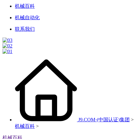
机械百科
机械自动化
联系我们
J9.COM·(中国认证)集团
>
机械百科
>
机械百科