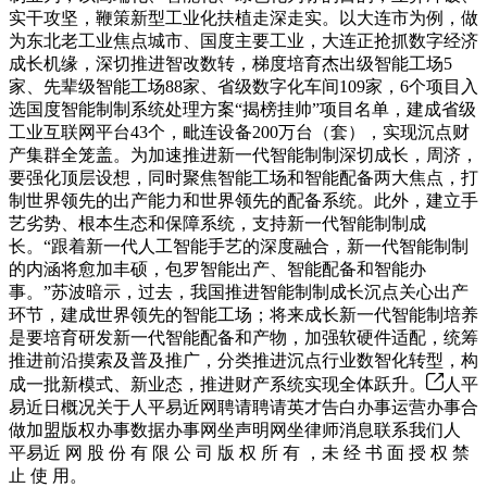
实干攻坚，鞭策新型工业化扶植走深走实。以大连市为例，做
为东北老工业焦点城市、国度主要工业，大连正抢抓数字经济
成长机缘，深切推进智改数转，梯度培育杰出级智能工场5
家、先辈级智能工场88家、省级数字化车间109家，6个项目入
选国度智能制制系统处理方案“揭榜挂帅”项目名单，建成省级
工业互联网平台43个，毗连设备200万台（套），实现沉点财
产集群全笼盖。为加速推进新一代智能制制深切成长，周济，
要强化顶层设想，同时聚焦智能工场和智能配备两大焦点，打
制世界领先的出产能力和世界领先的配备系统。此外，建立手
艺劣势、根本生态和保障系统，支持新一代智能制制成
长。“跟着新一代人工智能手艺的深度融合，新一代智能制制
的内涵将愈加丰硕，包罗智能出产、智能配备和智能办
事。”苏波暗示，过去，我国推进智能制制成长沉点关心出产
环节，建成世界领先的智能工场；将来成长新一代智能制培养
是要培育研发新一代智能配备和产物，加强软硬件适配，统筹
推进前沿摸索及普及推广，分类推进沉点行业数智化转型，构
成一批新模式、新业态，推进财产系统实现全体跃升。
人平
易近日概况关于人平易近网聘请聘请英才告白办事运营办事合
做加盟版权办事数据办事网坐声明网坐律师消息联系我们人
平易近 网 股 份 有 限 公 司 版 权 所 有 ，未 经 书 面 授 权 禁
止 使 用。