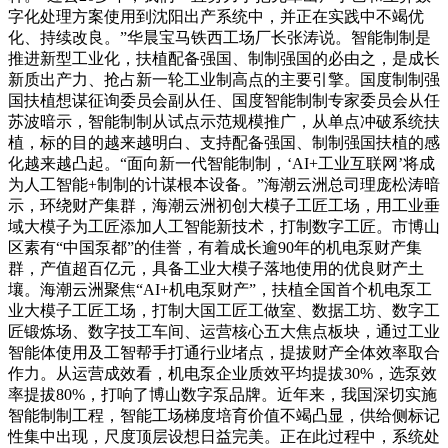
字化处理方案使用到沈阳出产系统中，并正在实践中不竭优
化、持续改良。”华晨宝马铁西工场厂长张涛说。智能制制是
推进新型工业化，扶植配备强国、制制强国的必由之，是成长
新质出产力、抢占新一轮工业制高点的主要引擎。国度制制强
国扶植想谋征询委员会副从任、国度智能制制专家委员会从任
苏波暗示，智能制制从试点示范规模推广，从单点冲破系统扶
植，标的目的越来越明白、支持配备强国、制制强国扶植的感
化越来越凸起。“面向新一代智能制制，‘AI+工业互联网’将成
为人工智能+制制的计谋根本设备。”海潮云洲总司理庞松涛暗
示，环绕财产集群，海潮云洲初创大模子工匠工场，用工业垂
域大模子为工匠添加人工智能新技术，打制数字工匠。市博山
区素有“中国泵都”的佳誉，有着成长逾90年的机电泵财产集
群，产值超百亿元，具备工业大模子落地使用的优良财产土
壤。海潮云洲聚焦“AI+机电泵财产”，扶植全国首个机电泵工
业大模子工匠工场，打制大国工匠工做室、数据工坊、数字工
匠锻炼场、数字技工车间、运营核心五大焦点板块，通过工业
智能体使用及工智帮手打通行业堵点，提拔财产全体效率取合
作力。从运营成效看，机电泵企业质效平均提拔30%，选泵效
率提拔80%，打响了博山数字泵品牌。近年来，我国深切实施
智能制制工程，智能工场梯度培育价值不竭凸显，供给侧标记
性集中出现，尺度顶层设想日益完美。正在此过程中，系统处