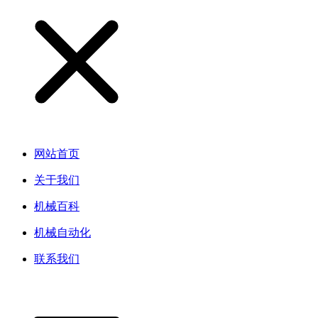
网站首页
关于我们
机械百科
机械自动化
联系我们