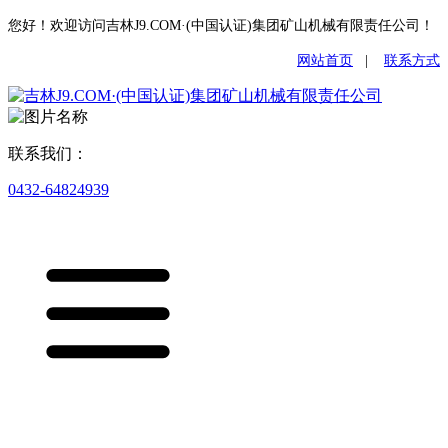
您好！欢迎访问吉林J9.COM·(中国认证)集团矿山机械有限责任公司！
网站首页
|
联系方式
联系我们：
0432-64824939