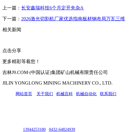
上一篇：
长安鑫瑞科技6个月定开夹杂A
下一篇：
2026激光切割机厂家优选指南板材钢布局万瓦三维
相关新闻
点击分享
更多精彩等着您！
吉林J9.COM·(中国认证)集团矿山机械有限责任公司
JILIN YONGLONG MINING MACHINERY CO., LTD.
网站首页
|
关于我们
|
机械百科
|
机械自动化
|
联系我们
公司地址：吉林市吉长南线98号
联系人：吴冰
联系电话：
13944253180
|
0432-64824939