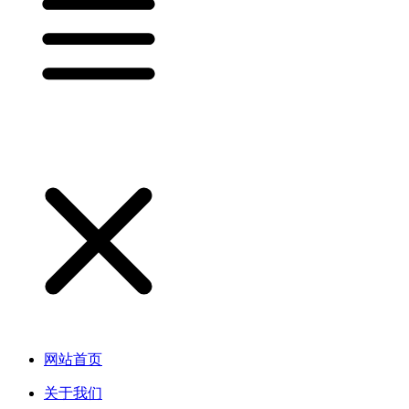
网站首页
关于我们