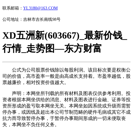
联系邮箱：
YL3180@163.COM
公司地址：吉林市吉长南线98号
XD五洲新(603667)_最新价钱_
行情_走势图—东方财富
公式为公司股票价钱除以每股利润。该目标次要是权衡公
司的价值，高市盈率一般是由高成长支持着。市盈率越低，股
票越廉价，相对投资价值越大。
声明：本网坐所刊载的所有材料及图表仅供参考利用。投
资者根据本网坐供给的消息、材料及图表进行金融、证券等投
资所形成的盈亏取本网坐无关。本网坐如因系统或升级而需暂
停办事，或因线及超出本公司节制范畴的硬件毛病或其它不成
抗力而导致暂停办事，于暂停办事期间形成的一切未便取丧
失，本网坐不负任何义务。