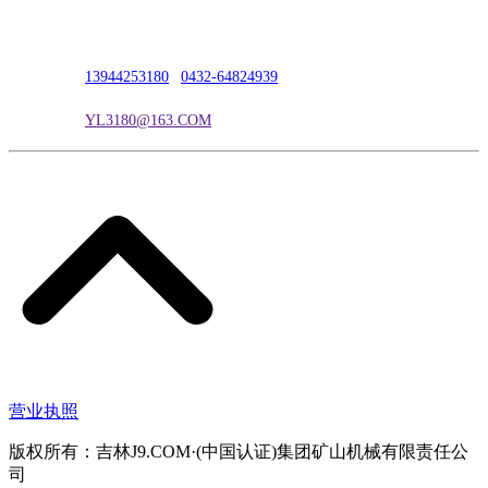
联系人：吴冰
联系电话：
13944253180
|
0432-64824939
电子邮箱：
YL3180@163.COM
营业执照
版权所有：吉林J9.COM·(中国认证)集团矿山机械有限责任公
司