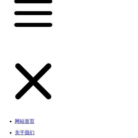
网站首页
关于我们