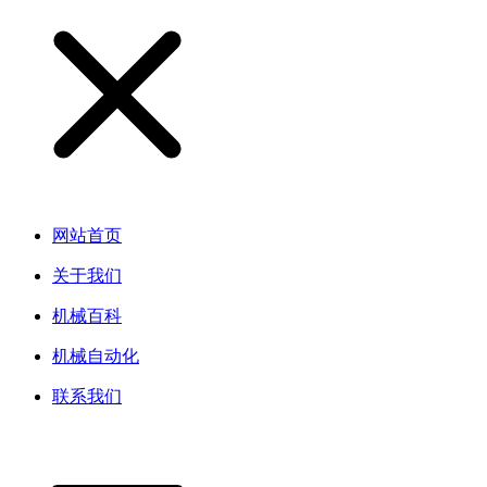
网站首页
关于我们
机械百科
机械自动化
联系我们