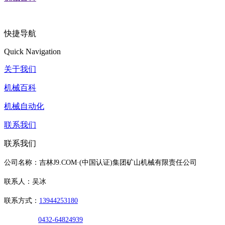
快捷导航
Quick Navigation
关于我们
机械百科
机械自动化
联系我们
联系我们
公司名称：吉林J9.COM·(中国认证)集团矿山机械有限责任公司
联系人：吴冰
联系方式：
13944253180
0432-64824939