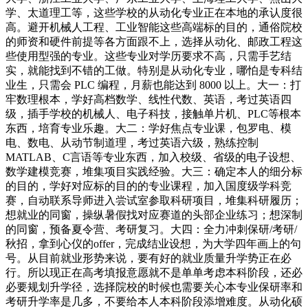
学、太道理工等，这些学校的从动化专业正在本地的承认度很
高。避开机械人工程、工业智能这些高端标的目的，通俗院校
的师资和硬件前提等各方面跟不上，选择从动化、邮政工程这
些使用型强的专业。这些专业对学历要求不高，只需手艺结
实，就能找到不错的工做。特别是从动化专业，哪怕是专科结
业生，只需会 PLC 编程，月薪也能达到 8000 以上。大一：打
牢数理根本，学好高档数学、线性代数、英语，考过英语四
级，插手学校的机械人、电子科技，接触单片机、PLC等根本
东西，培育专业乐趣。大二：学好焦点专业课，包罗电、模
电、数电、从动节制道理，考过英语六级，熟练控制
MATLAB、C言语等专业东西，加入校级、省级的电子设想、
数学建模竞赛，堆集项目实践经验。大三：确定本人的细分标
的目的，学好对应标的目的的专业课程，加入国度级学科竞
赛，自动联系导师进入尝试室参取科研项目，堆集科研履历；
想就业的同窗，操纵暑假找对应赛道的头部企业练习；想深制
的同窗，预备夏令营、考研复习。大四：全力冲刺保研/考研/
秋招，拿到心仪的offer，完成结业设想，为大学四年画上的句
号。从目前就业形势来说，要有好的就业质量升学势正在必
行。所以现正在高考填报意愿就不是单单考虑本科阶段，还必
必要规划升学径，选择院校的时候也需要关心本专业保研率和
考研升学率是几多，不要给本人本科阶段添增难度。从动化硕