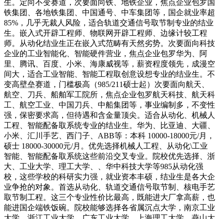
生。定向不变赛道，次要面向铁、地铁企业，焦点企业包罗国
铁集团、各地铁集团、中国通号、中车集团等，国企就业率超
85%，几乎无裁人风险，适合轨道交通信号取节制专业的结业
生。嵌入式开辟工程师、物联网开辟工程师、边缘计较工程
师。从动化结业生正在嵌入式范畴有天然劣势。次要面向科技
企业的工业智能化、智能硬件营业，焦点企业包罗华为、阿
里、腾讯、百度、小米、海康威视等，薪资程度领先，成漫空
间大，适合工业智能、智能工程取创意设想专业的结业生。不
变高壁垒赛道，门槛极高（985/211硕士起）次要面向航天、
航空、刀兵、船舶军工院所，焦点企业包罗航天科技、航天科
工、航空工业、中国刀兵、中船集团等，事业编制多，不变性
强，保密要求高，但待遇和含金量顶尖。适合从动化、机械人
工程、智能配备取系统专业的结业生。华为、比亚迪、大疆、
小米、汇川手艺、西门子、ABB等：本科 10000-18000元/月，
硕士 18000-30000元/月。优先选择机械人工程、从动化\工业
智能、智能配备取系统这些前沿交叉专业。院校优先选择、浙
大、工业大学、理工大学、、华中科技大学等985从动化强
校，这些学校的科研实力强，就业资本丰硕，结业生是各大企
业争抢的对象。首选从动化、轨道交通信号取节制、核电手艺
取节制工程。这三个专业性价比最高，既能进大厂拿高薪，也
能进国企端铁饭碗。院校能够选择各省属沉点大学，南京工业
大学、浙江工业大学、广东工业大学、上海理工大学、燕山大