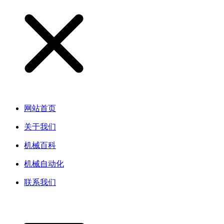
网站首页
关于我们
机械百科
机械自动化
联系我们