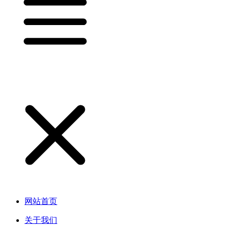
网站首页
关于我们