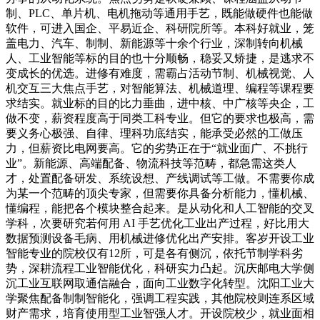
制、PLC、单片机、电机拖动等通用手艺，既能做硬件也能做
软件，可进入国企、平易近企、科研院所等。本科好就业，笼
盖电力、汽车、制制、新能源等十余个行业，深制转向机械
人、工业智能等标的目的也十分顺畅，稳妥又矫捷，是逃求不
变成长的优选。进修有难度，需霸占活动节制、机械视觉、人
机交互三大焦点手艺，对智能算法、机械道理、编程等课程要
求结实。就业标的目的比力垂曲，进中核、中广核等央企，工
做不变，薪资程度高于同类工科专业。但它的要求也极高，需
要义务心极强、自律、理科功底结实，能承受必然的工做压
力，但薪资比电网要高。它的劣势正在于“就业面广、不挑行
业”。新能源、高端配备、物流科技等范畴，都急需这类人
才，处置配备研发、系统设想、产线调试等工做。不需要你成
为某一个范畴的顶尖专家，但需要你具备分析能力，懂机械、
懂编程，能把各个模块整合起来。是从动化和人工智能的交叉
学科，次要研究若何用 AI 手艺优化工业出产过程，好比用大
数据预测设备毛病、用机械进修优化出产安排。客岁开设工业
智能专业的院校仅有12所，可是各有侧沉，依托节制学科劣
势，深耕流程工业智能优化，科研实力凸起。沉庆邮电大学侧
沉工业互联网取通信融合，面向工业数字化转型。沈阳工业大
学聚焦配备制制智能化，强调工程实践，其他院校则连系区域
财产需求，培育使用型工业智强人才。开设院校少，就业面相