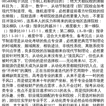
085400电子消息（节制工程标的目的）；绝大大都院校的测验
科目为：、英语一、数学一、从动节制道理（部门院校会加考
现代节制道理、电、微机道理等，必然要提前看方针院校的招
生纲领）。院校选择：考研院校选择必然要量入为出，不要盲
目冲顶尖985，连系本人的实力和将来的就业地区选择院校：
顶尖梯队（A+级）报录比跨越20！1，难度极大；第一梯队
（）报录比10！1-15！1，难度大；第二梯队（A-/B+级）报录
比5！1-10！1，难度中等，适合大大都考生。备考沉点：从动
节制道理是从动化考研的焦点专业课，必然要把典范节制理论
的时域阐发、频域阐发、根轨迹法、非线性系统、离散系统等
学问点学透，良多院校的压轴题都来自现代节制理论，必然要
提前针对性复习。从动化从来没有坐上“顶流风口”，但也从未
被时代落下。它供给的是径选择权——无论将来AI、芯片、
新能源仍是航天成为从旋律，从动化布景都能找到切入点。这
份“不外时”的属性，正在当前快速迭代的手艺周期中，恰好是
最稀缺简直定性。高考选专业的素质，从来不是逃一一时的抢
手风口，而是锁定将来十年的财产坐标。抢手专业会随市场更
迭升降，但硬核财产的焦点需求，永久不会过时。报考从动化
类专业，焦点不是盲目逃求985/211的名头，而是找到和本人
的乐趣、分数、职业规划婚配的专业和院校，只需选对标的目
的，踏结壮实学好专业手艺，从动化类专业必然会给你脚够的
报答。本文来历：泽熙备和2027。版权归相关人所有，转载部