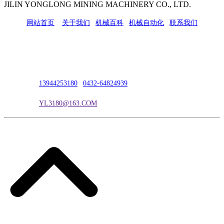
JILIN YONGLONG MINING MACHINERY CO., LTD.
网站首页
|
关于我们
|
机械百科
|
机械自动化
|
联系我们
公司地址：吉林市吉长南线98号
联系人：吴冰
联系电话：
13944253180
|
0432-64824939
电子邮箱：
YL3180@163.COM