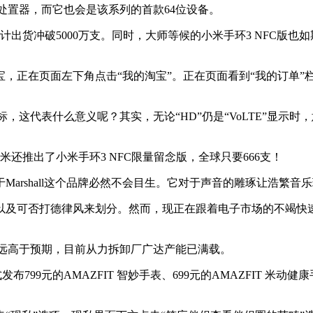
4位处置器，而它也会是该系列的首款64位设备。
出货冲破5000万支。同时，大师等候的小米手环3 NFC版也如
页面左下角点击“我的淘宝”。正在页面看到“我的订单”栏。里面
标，这代表什么意义呢？其实，无论“HD”仍是“VoLTE”显示
还推出了小米手环3 NFC限量留念版，全球只要666支！
rshall这个品牌必然不会目生。它对于声音的雕琢让浩繁音
及可否打德律风来划分。然而，现正在跟着电子市场的不竭快速
需求远高于预期，目前从力拆卸厂广达产能已满载。
式发布799元的AMAZFIT 智妙手表、699元的AMAZFIT 