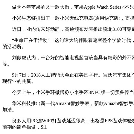
做为本年苹果的又一款大做，苹果Apple Watch Serie
小米生态链推出了一款小米无线充电器(通用快充版)，支撑
近日，业内传来好动静，高通颁布发表推出骁龙3100可穿
“生命正在于活动”，这句话大约伴跟着笔者整个学龄时代，
的活动所。
刘做虎认为，一台好的智能电视起首该当具有精彩的外不雅
等。
9月7日，2018人工智能大会正在美国举行。宝沃汽车集团
现行业的共赢。
今天上午，小米手环微博称小米手环3NFC版一切预备停当！
华米科技推出新一代Amazfit智妙手表，新款Amazfit智妙
加清。
良多人用PC连WIFI打逛戏延迟很高，出格是FPS逛戏体
前期的简单操做，Sil。