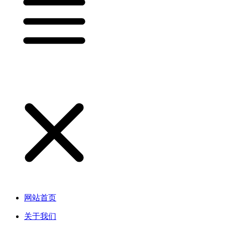
网站首页
关于我们