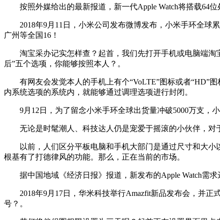
按照外媒给出的最新报道，新一代Apple Watch将搭载6
2018年9月11日，小米公司发布微博发布，小米手环全球累计
广州等全国16！
淘宝采办记实怎样查？起首，我们先打开手机或电脑端淘宝，正在
后”五个选项，你能够按照本人？。
有网友会发觉本人的手机上有个“VoLTE”图标或者“HD”图
内系统选项的系统内，就能够通过调理选项进行封闭。
9月12日，为了留念小米手环全球出货量冲破5000万支，小米
无论是时髦潮人、科技达人仍是宠爱于摇滚的小伙伴，对于Ma
以前，人们区分平板电脑和手机大部门是通过尺寸和大小以
根基有了打德律风的功能。那么，正在当前的市场。
据中国地域《经济日报》报道，新发布的Apple Watch
2018年9月17日，华米科技举行Amazfit新品发布会，并正
号？。