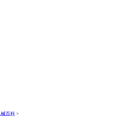
机械百科
>