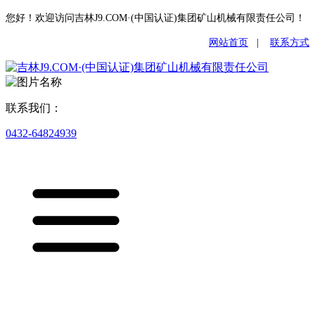
您好！欢迎访问吉林J9.COM·(中国认证)集团矿山机械有限责任公司！
网站首页
|
联系方式
联系我们：
0432-64824939