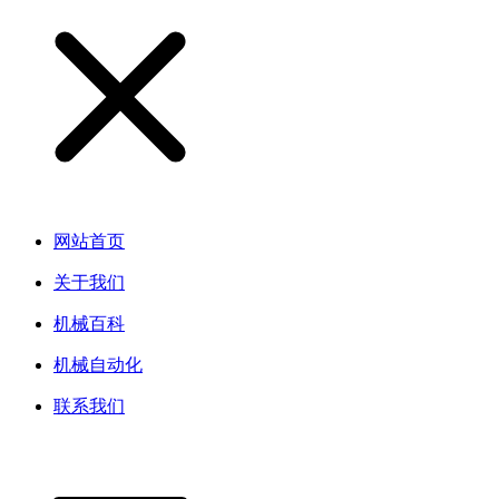
网站首页
关于我们
机械百科
机械自动化
联系我们