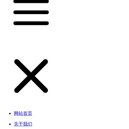
网站首页
关于我们