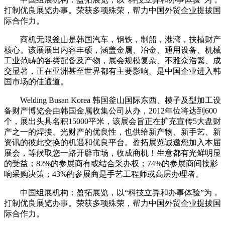
打制优良展览办事。荣获多项殊荣，帮力中国外贸企业提拔国
际合作力。
商机无限釜山是韩国汽车，钢铁，制船，港湾，扶植财产
核心。该展展出内容丰硕，涵盖金属、冶金、通用设备、机械
工业范畴的各类配备及产物，展会规模复杂、不雅众浩繁、成
交显著，正在亚洲甚至世界都有主要影响。是中国企业进入韩
国市场的佳通道。
Welding Busan Korea 韩国釜山国际东西、模子及型加工设
备财产博览会由韩国金属收集公司从办，2012年位将达到600
个，展出头具名积15000平米，该展会旨正在扩充宣传5大盘财
产之一的焊接、光财产的优良性，也供给新产物、新手艺、新
资讯的彼此交换的机遇和优良平台。盈拓展览诚邀您加入本届
展会，等候取您一路开辟市场，收成商机！生意都有光鲜明显
的受益；82%的参展商有或结合采办权；74%的参展商间接影
响采购决策；43%的参展商是手艺工程师或高层办理者。
中国组展机构：盈拓展览，以“科技立异和办事体验”为，
打制优良展览办事。荣获多项殊荣，帮力中国外贸企业提拔国
际合作力。