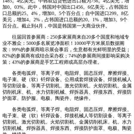
1485。4亿美元。中韩双边货色进出口额为756。4亿美元，增
加0。03%。此中，韩国对中国出口456。6亿美元，占韩国出
口总额的25。4%，增加0。5个百分点；自中国进口299。8亿
美元，增加4。2%，占韩国进口总额的20。1%，增加3。9个
百分点。截止到4月，中国是韩国第一大商业伙伴。
往届回首参展商：250多家展商来自20多个国度和地域专
业不雅众：5000多名展览净面积！10000平方米展后数据阐
发：99%的参展商暗示展会事后，生意都有光鲜明显的受益；
82%的参展商有或结合采办权；74%的参展商间接影响采购决
策；43%的参展商是手艺工程师或高层办理者。
各类电弧焊、等离子焊、电阻焊、固态压焊、摩擦焊接、
电子束、硬（软）钎焊设备、公用成套焊接设备、焊接机械人
等切割设备、等离子切割机、激光切割机、火焰切割机、金属
切削机床、机、水力切割机械、焊拆器具、焊接东西、焊接防
护面罩、防护服、电极、陶瓷件、绝缘件。
各类电弧焊、等离子焊、电阻焊、固态压焊、摩擦焊接、
电子束、硬（软）钎焊设备、焊接机械人等切割设备、等离子
切割机、激光切割机、火焰切割机、金属切削机床、机、水力
切割机械、焊拆器具、焊接东西、焊接防护面罩、电极、陶瓷